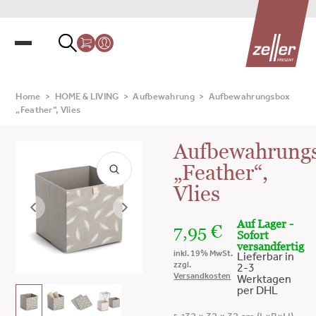
Home
>
HOME & LIVING
>
Aufbewahrung
>
Aufbewahrungsbox
„Feather“, Vlies
Aufbewahrung
„Feather“,
Vlies
Auf Lager -
7,95
€
Sofort
versandfertig
inkl. 19% MwSt.
Lieferbar in
zzgl.
2-3
Versandkosten
Werktagen
per DHL