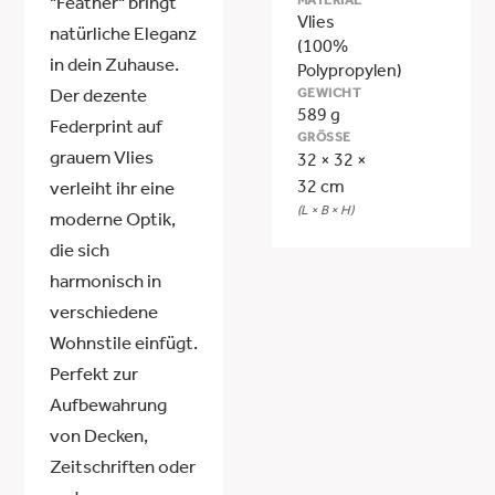
MATERIAL
"Feather" bringt
Vlies
natürliche Eleganz
(100%
in dein Zuhause.
Polypropylen)
GEWICHT
Der dezente
589 g
Federprint auf
GRÖSSE
grauem Vlies
32 × 32 ×
32 cm
verleiht ihr eine
(L × B × H)
moderne Optik,
die sich
harmonisch in
verschiedene
Wohnstile einfügt.
Perfekt zur
Aufbewahrung
von Decken,
Zeitschriften oder