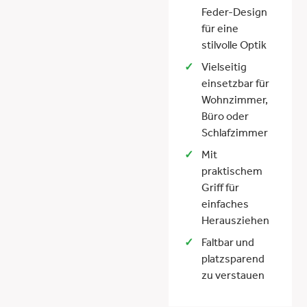
Feder-Design
für eine
stilvolle Optik
Vielseitig
einsetzbar für
Wohnzimmer,
Büro oder
Schlafzimmer
Mit
praktischem
Griff für
einfaches
Herausziehen
Faltbar und
platzsparend
zu verstauen