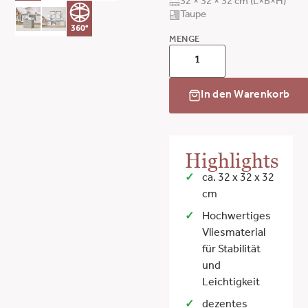
32 × 32 × 32 cm (L×B×H)
Taupe
360°
MENGE
In den Warenkorb
Highlights
ca. 32 x 32 x 32
cm
Hochwertiges
Vliesmaterial
für Stabilität
und
Leichtigkeit
dezentes