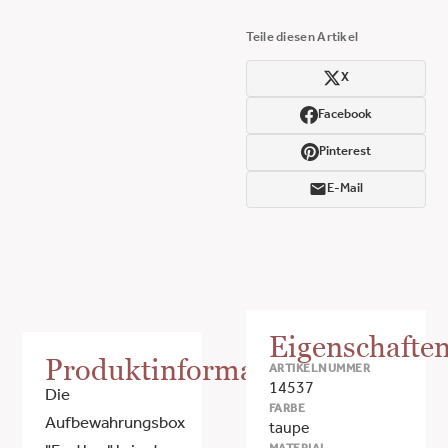
Teile diesen Artikel
X
Facebook
Pinterest
E-Mail
Eigenschafte
Produktinformationen
ARTIKELNUMMER
14537
Die
FARBE
Aufbewahrungsbox
taupe