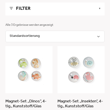
FILTER
▼
LÄNGE
▼
Alle 3 Ergebnisse werden angezeigt
MIN
MAX
BREITE
▼
-
MIN
MAX
HÖHE
▼
ANWENDEN
-
MIN
MAX
FARBE
▼
ANWENDEN
-
bunt
MATERIAL
▼
ANWENDEN
Plastik 0,6 cm / Magnet 0,2 cm
Magnet-Set „Dinos“, 4-
Magnet-Set „Insekten“, 4-
tlg., Kunststoff/Glas
tlg., Kunststoff/Glas