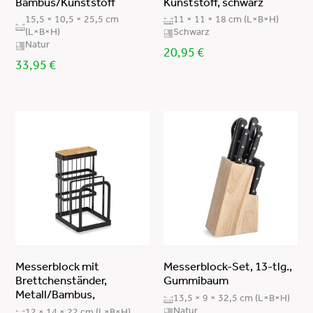
Bambus/Kunststoff
Kunststoff, schwarz
Polypropylen
15,5 × 10,5 × 25,5 cm
11 × 11 × 18 cm (L×B×H)
(L×B×H)
Schwarz
Bambus/PET
Natur
20,95
€
Gummibaum/Edelstahl 2Cr14/Bakelit
33,95
€
(Phenoplast)
Gummibaum
Messerblock mit
Messerblock-Set, 13-tlg.,
Brettchenständer,
Gummibaum
Metall/Bambus,
13,5 × 9 × 32,5 cm (L×B×H)
Natur