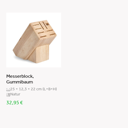
Messerblock,
Gummibaum
25 × 12,3 × 22 cm (L×B×H)
Natur
32,95
€