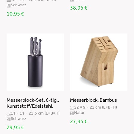
12 × 14 × 22 cm (L×B×H)
Schwarz
38,95
€
10,95
€
Messerblock-Set, 6-tlg.,
Messerblock, Bambus
Kunststoff/Edelstahl,
22 × 9 × 22 cm (L×B×H)
Natur
11 × 11 × 22,5 cm (L×B×H)
Schwarz
27,95
€
29,95
€