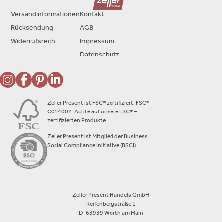
Versandinformationen
Kontakt
Rücksendung
AGB
Widerrufsrecht
Impressum
Datenschutz
Zeller Present ist FSC® zertifiziert. FSC®
C014002. Achte auf unsere FSC® –
zertifizierten Produkte.
Zeller Present ist Mitglied der Business
Social Compliance Initiative (BSCI).
Zeller Present Handels GmbH
Reifenbergstraße 1
D-63939 Wörth am Main