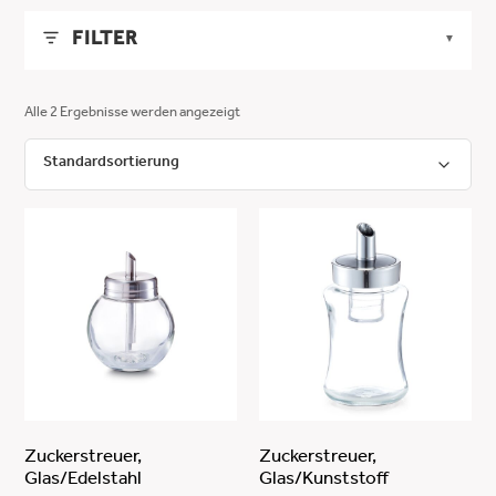
FILTER
▼
LÄNGE
▼
Alle 2 Ergebnisse werden angezeigt
MIN
MAX
BREITE
▼
-
MIN
MAX
HÖHE
▼
ANWENDEN
-
MIN
MAX
FARBE
▼
ANWENDEN
-
transparent
MATERIAL
▼
ANWENDEN
Glas / Deckel: ABS+PS
PFLEGEHINWEISE
▼
Glas/Edelstahl 304
Zuckerstreuer,
Zuckerstreuer,
Glas/Edelstahl
Glas/Kunststoff
lebensmittelecht