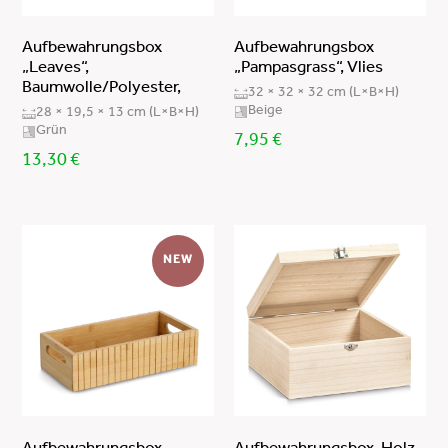
Aufbewahrungsbox
Aufbewahrungsbox
„Leaves“,
„Pampasgrass“, Vlies
Baumwolle/Polyester,
32 × 32 × 32 cm (L×B×H)
Beige
28 × 19,5 × 13 cm (L×B×H)
Grün
7,95
€
13,30
€
NEW