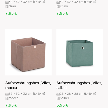
32 × 32 × 32 cm (L×B×H)
32 × 32 × 32 cm (L×B×H)
FSC-zertifiziert
Polyester/Polyurethan
weiß/mint/gelb/beige
Grau
Khaki
nicht spülmaschinengeeignet
7,95
€
7,95
€
PP
transparent
Waschbar 30°
PET/Bambus
creme
Nicht waschbar
ABS/Bambus
mint
Polyester/Baumwolle
braun
Papiergeflecht
mocca
Binsengras
khaki
Pappe/Polyester
grau
Vlies (100% Polypropylen)
taupe
Polyester (Waffelpiqué)
salbei
Aufbewahrungsbox , Vlies,
Aufbewahrungsbox , Vlies,
Kork/Polyester/Baumwolle
weiß/grün
mocca
salbei
Polyester/Aluminium
natur/schwarz
32 × 32 × 32 cm (L×B×H)
28 × 28 × 28 cm (L×B×H)
Mocca
Salbei
Polyester/PE
schwarz
7,95
€
6,95
€
Papiergeflecht/Holz
grün