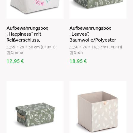
Aufbewahrungsbox
Aufbewahrungsbox
„Happiness“ mit
„Leaves“,
Reißverschluss,
Baumwolle/Polyester
39 × 29 × 30 cm (L×B×H)
36 × 26 × 16,5 cm (L×B×H)
Creme
Grün
12,95
€
18,95
€