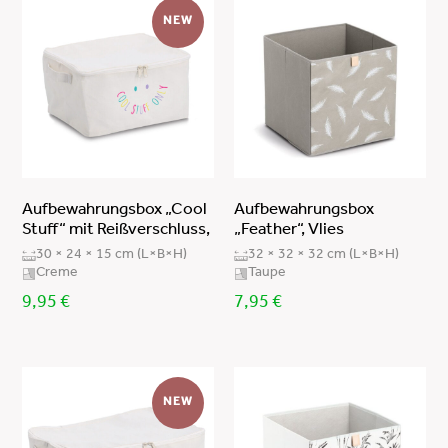
Tannenholz/Sperrholz/Papier
NEW
PP/Gummibaum
Leinen/EVA
Metall/Bambus
Metall
Vlies (100% Polypropylen)/Pappe/Metall
Canvas = 60% Polyester/40% Baumwolle
Aufbewahrungsbox „Cool
Aufbewahrungsbox
100% Polyester/Bambus
Stuff“ mit Reißverschluss,
„Feather“, Vlies
30 × 24 × 15 cm (L×B×H)
32 × 32 × 32 cm (L×B×H)
Kiefer
Creme
Taupe
Bambus/MDF
9,95
€
7,95
€
Paulowinaholz
Filz 100% Polyester
Paulowina
NEW
Vlies/Metall verchromt (Polypropylen)