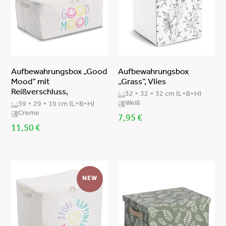
Vlies/Metall verchromt
Vlies (100% Polypropylene)/Metall verchromt
Polypropylen
Aufbewahrungsbox „Good
Aufbewahrungsbox
Mood“ mit
„Grass“, Vlies
Reißverschluss,
32 × 32 × 32 cm (L×B×H)
Weiß
39 × 29 × 19 cm (L×B×H)
Creme
7,95
€
11,50
€
NEW