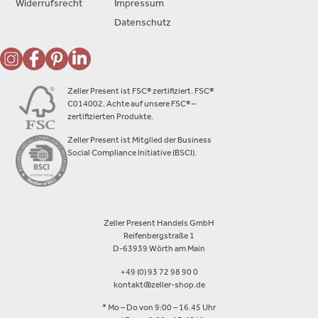
Widerrufsrecht
Impressum
Datenschutz
Zeller Present ist FSC® zertifiziert. FSC®
C014002. Achte auf unsere FSC® –
zertifizierten Produkte.
Zeller Present ist Mitglied der Business
Social Compliance Initiative (BSCI).
Zeller Present Handels GmbH
Reifenbergstraße 1
D-63939 Wörth am Main
+49 (0) 93 72 98 90 0
kontakt@zeller-shop.de
* Mo – Do von 9:00 – 16.45 Uhr