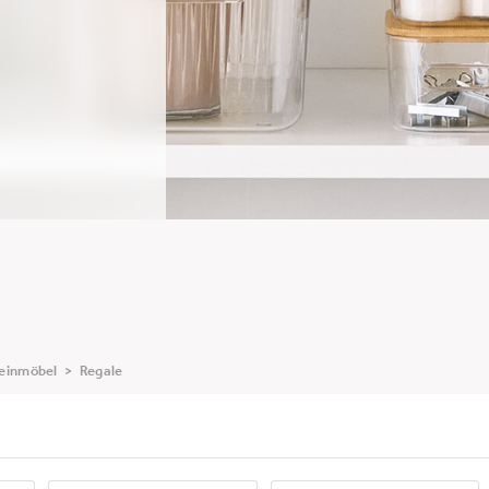
einmöbel
>
Regale