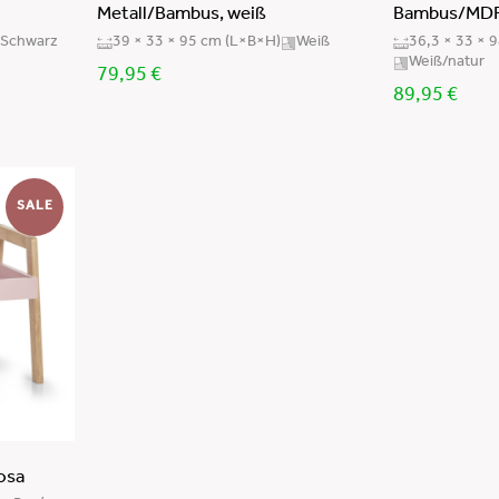
Metall/Bambus, weiß
Bambus/MDF
Schwarz
39 × 33 × 95 cm (L×B×H)
Weiß
36,3 × 33 × 
Weiß/natur
79,95
€
89,95
€
SALE
osa