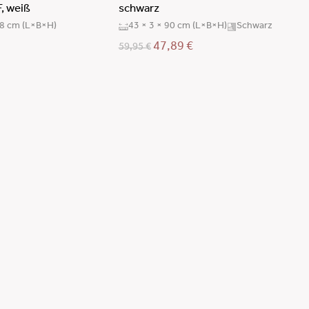
, weiß
schwarz
98 cm (L×B×H)
43 × 3 × 90 cm (L×B×H)
Schwarz
47,89
€
59,95
€