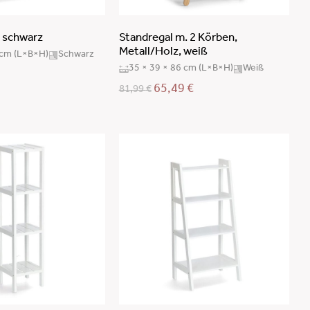
, schwarz
Standregal m. 2 Körben,
Metall/Holz, weiß
 cm (L×B×H)
Schwarz
35 × 39 × 86 cm (L×B×H)
Weiß
65,49
€
81,99
€