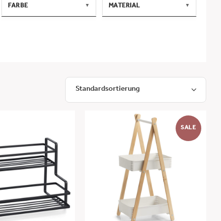
FARBE
MATERIAL
▼
▼
weiß
MDF
Bambus / Metall
natur/schwarz
(pulverbeschichtet)
schwarz
Metall
natur
(pulverbeschichtet)
naturweiß
Bambus
rosé
Walnussholz
weiß/natur
Gummibaum/MDF
Metall (Stahl) /Holz
(Pinie)
Metall
Bambus/MDF/Vlies
Bambus/MDF
Bambus/Metall
SALE