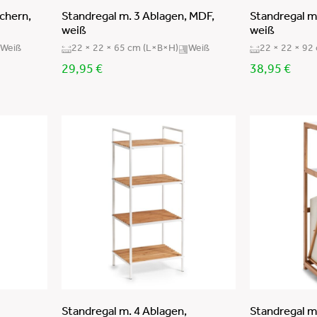
chern,
Standregal m. 3 Ablagen, MDF,
Standregal m
weiß
weiß
Weiß
22 × 22 × 65 cm (L×B×H)
Weiß
22 × 22 × 92
29,95
€
38,95
€
Standregal m. 4 Ablagen,
Standregal 