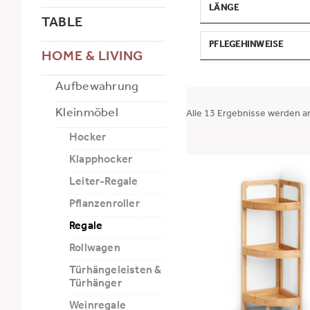
LÄNGE
TABLE
MIN
MAX
PFLEGEHINWEISE
HOME & LIVING
-
FSC-zertifiziert
Aufbewahrung
Belastbarkeit 10 kg
ANWENDEN
Kleinmöbel
Alle 13 Ergebnisse werden a
Hocker
Klapphocker
Leiter-Regale
Pflanzenroller
Regale
Rollwagen
Türhängeleisten &
Türhänger
Weinregale