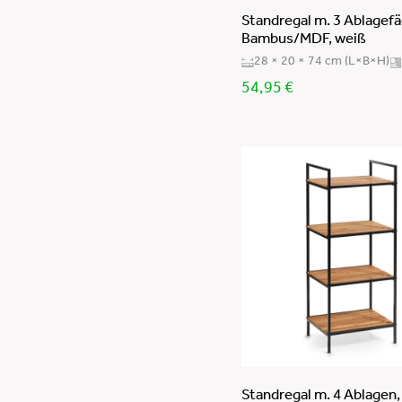
Standregal m. 3 Ablagefä
Bambus/MDF, weiß
28 × 20 × 74 cm (L×B×H)
54,95
€
Standregal m. 4 Ablagen,