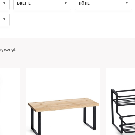
BREITE
HÖHE
▼
▼
▼
MIN
MAX
MIN
MAX
▼
-
-
ANWENDEN
ANWENDEN
ngezeigt