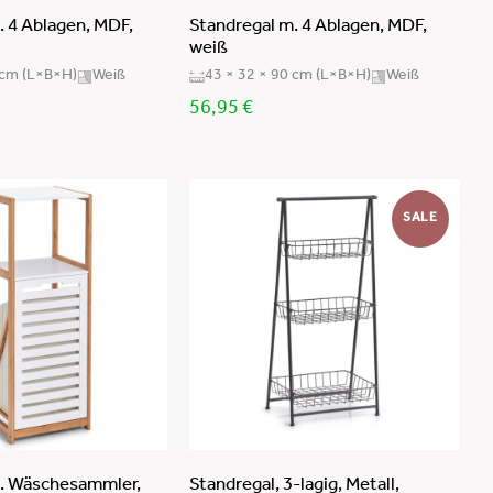
. 4 Ablagen, MDF,
Standregal m. 4 Ablagen, MDF,
weiß
 cm (L×B×H)
Weiß
43 × 32 × 90 cm (L×B×H)
Weiß
56,95
€
SALE
m. Wäschesammler,
Standregal, 3-lagig, Metall,