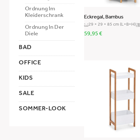
Ordnung Im
Kleiderschrank
Eckregal, Bambus
29 × 29 × 85 cm (L×B×H)
Ordnung In Der
Diele
59,95
€
BAD
OFFICE
KIDS
SALE
SOMMER-LOOK