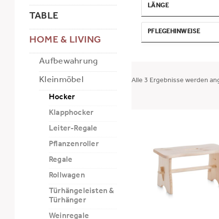
LÄNGE
TABLE
MIN
MAX
PFLEGEHINWEISE
HOME & LIVING
-
FSC-zertifiziert
Aufbewahrung
Belastbarkeit 100 kg
ANWENDEN
Belastbarkeit 80 kg
Kleinmöbel
Alle 3 Ergebnisse werden an
Hocker
Klapphocker
Leiter-Regale
Pflanzenroller
Regale
Rollwagen
Türhängeleisten &
Türhänger
Weinregale