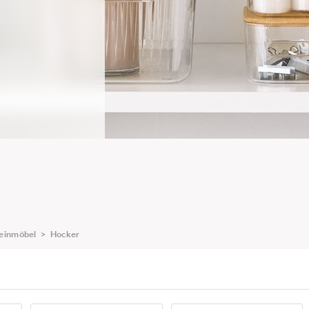
einmöbel
>
Hocker