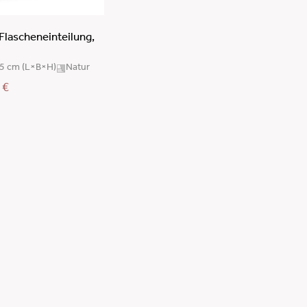
 Flascheneinteilung,
,5 cm (L×B×H)
Natur
9
€