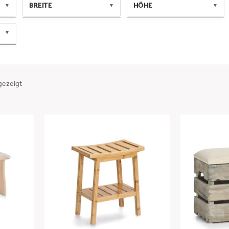
BREITE
HÖHE
▼
▼
▼
MIN
MAX
MIN
MAX
▼
-
-
ANWENDEN
ANWENDEN
gezeigt