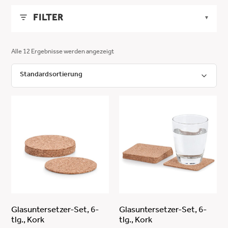
FILTER
▼
LÄNGE
▼
Alle 12 Ergebnisse werden angezeigt
MIN
MAX
BREITE
▼
-
MIN
MAX
HÖHE
▼
ANWENDEN
-
MIN
MAX
FARBE
▼
ANWENDEN
-
natur
MATERIAL
▼
ANWENDEN
Kork
PFLEGEHINWEISE
▼
Glasuntersetzer-Set, 6-
Glasuntersetzer-Set, 6-
tlg., Kork
tlg., Kork
abwischbar