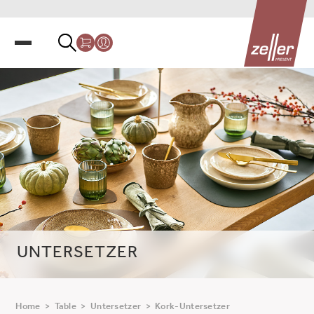
UNTERSETZER
Home
>
Table
>
Untersetzer
>
Kork-Untersetzer