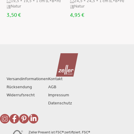
19,5 × 19,5 × 1 cm (L×B×H)
24,5 × 24,5 × 1 cm (L×B×H)
Natur
Natur
3,50
€
4,95
€
Versandinformationen
Kontakt
Rücksendung
AGB
Widerrufsrecht
Impressum
Datenschutz
Zeller Present ist FSC® zertifiziert. FSC®