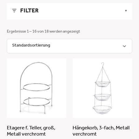
FILTER
▼
LÄNGE
▼
Ergebnisse 1 – 16 von 18 werden angezeigt
MIN
MAX
BREITE
▼
-
MIN
MAX
HÖHE
▼
ANWENDEN
-
MIN
MAX
FARBE
▼
ANWENDEN
-
blau
MATERIAL
▼
ANWENDEN
gelb
Eisen
beige
PFLEGEHINWEISE
▼
Metall
mocca
Etagere f. Teller, groß,
Hängekorb, 3-fach, Metall
Metall verchromt
verchromt
lebensmittelecht
Metall verchromt
silber