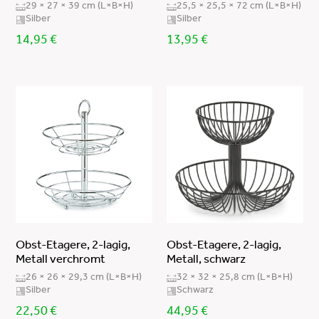
29 × 27 × 39 cm (L×B×H)
25,5 × 25,5 × 72 cm (L×B×H)
Metall beschichtet
schwarz
Silber
Silber
14,95
€
13,95
€
Eisen, pulverbeschichtet
weiß
Metall, kohlenstoffarmer Stahl
Metall verchromt (Eisen)
Metall (iron wire/low carbon steel)
Obst-Etagere, 2-lagig,
Obst-Etagere, 2-lagig,
Metall verchromt
Metall, schwarz
26 × 26 × 29,3 cm (L×B×H)
32 × 32 × 25,8 cm (L×B×H)
Silber
Schwarz
22,50
€
44,95
€