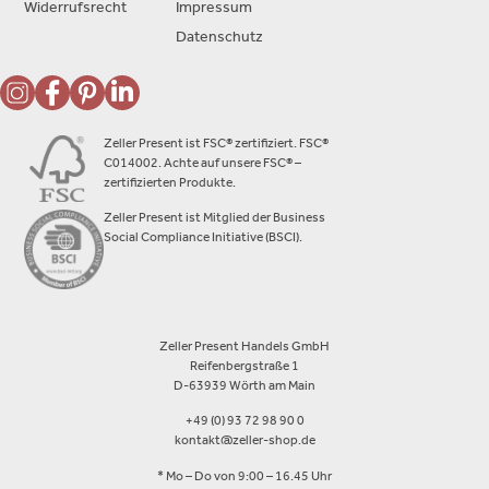
Widerrufsrecht
Impressum
Datenschutz
Zeller Present ist FSC® zertifiziert. FSC®
C014002. Achte auf unsere FSC® –
zertifizierten Produkte.
Zeller Present ist Mitglied der Business
Social Compliance Initiative (BSCI).
Zeller Present Handels GmbH
Reifenbergstraße 1
D-63939 Wörth am Main
+49 (0) 93 72 98 90 0
kontakt@zeller-shop.de
* Mo – Do von 9:00 – 16.45 Uhr