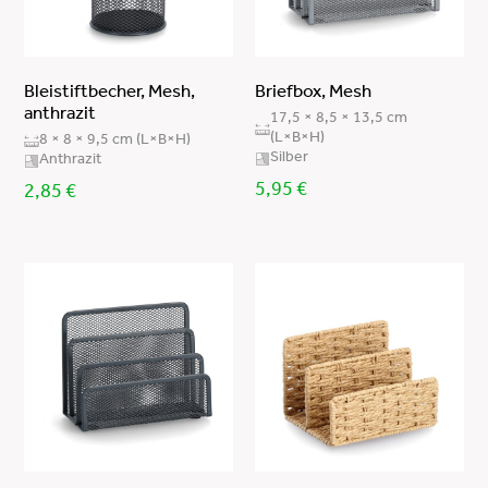
Sicherheitsglas/Edelstahl:18/0/ABS/PP
Sicherheitsglas/Edelstahl: S/S 18/0/ABS Stift:
PPplastic
MDF/Kork/magnetisches Feinblech
Bleistiftbecher, Mesh,
Briefbox, Mesh
anthrazit
Edelstahl 18/0
17,5 × 8,5 × 13,5 cm
(L×B×H)
8 × 8 × 9,5 cm (L×B×H)
Kiefer lackiert/Kork
Silber
Anthrazit
Birke
5,95
€
2,85
€
MDF/magnetisches Feinblech (Stahl)