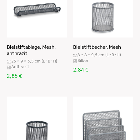
Polypropylen
Glas/Edelstahl/ABS/PP
magnetisches Feinblech / Weichpappe / farbiger
Holzrahmen
Kork / Holzrahmen / Pappe
Bleistiftablage, Mesh,
Bleistiftbecher, Mesh
Metall, Magnet (NEODYM)
anthrazit
8 × 8 × 9,5 cm (L×B×H)
Silber
Metall (Nickel)(Magnet (NEODYM)
25 × 9 × 3,5 cm (L×B×H)
Anthrazit
2,84
€
MDF, Vlies, Füllung: Foam- Schaumfüllung
2,85
€
MDF/magnetisches Feinblech
Edelstahl 18/0 /Neodym Magnet
Kiefer/magnetisches Feinblech
PP
Edelstahl 18/0, Ferrit magnet
Kiefer/Kork