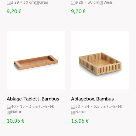
⌀ 29 × 30 cm
Grau
⌀ 29 × 30 cm
Weiß
abwischbar
PET
natur
9,20
€
9,20
€
Handwäsche
Kunstleder PU
bunt
Metall
weiß
Draht / Papiergeflecht
mint
Bambus
hellgrau/dunkelgrau
Kunststoff
multicolor kork
Kiefer / magnetisches Feinblech
creme
Plastik 0,6 cm / Magnet 0,2 cm
schwarz/natur
Pappe
roségold
Filz
gold
Ablage-Tablett, Bambus
Ablagebox, Bambus
Filz (100% Polyester)
transparent/roségold
40 × 15 × 3 cm (L×B×H)
32 × 24 × 6,5 cm (L×B×H)
Natur
Natur
Kork
anthrazit
10,95
€
13,95
€
PVC
silber
Metall/Kiefer
hellblau