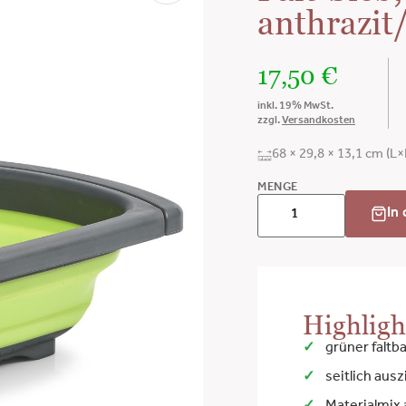
anthrazit
17,50
€
inkl. 19% MwSt.
zzgl.
Versandkosten
68 × 29,8 × 13,1 cm (L
MENGE
In
Highligh
grüner faltb
seitlich ausz