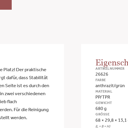
Eigensch
ARTIKELNUMMER
e Platz! Der praktische
26626
gt dafür, dass Stabilität
FARBE
en Seite ist es durch den
anthrazit/grün
MATERIAL
 in zwei verschiedenen
PP/TPR
ieb flach
GEWICHT
680 g
rden. Für die Reinigung
GRÖSSE
tellt werden.
68 × 29,8 × 13,1
(L × B × H)