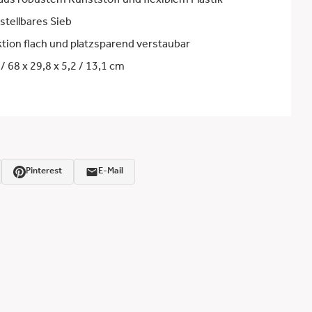
aus robustem Kunststoff und flexiblem Plastik
stellbares Sieb
ktion flach und platzsparend verstaubar
/ 68 x 29,8 x 5,2 / 13,1 cm
Pinterest
E-Mail