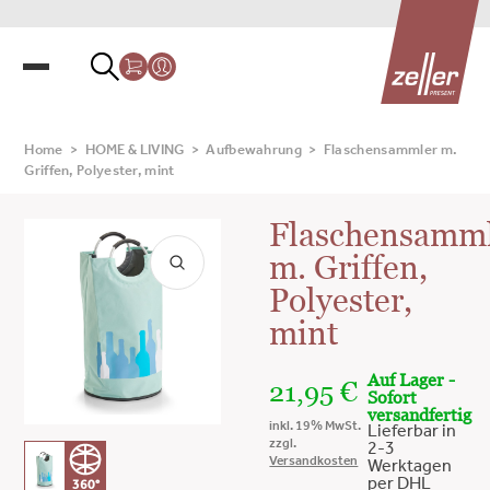
Home
>
HOME & LIVING
>
Aufbewahrung
>
Flaschensammler m.
Griffen, Polyester, mint
Flaschensamm
m. Griffen,
Polyester,
mint
Auf Lager -
21,95
€
Sofort
versandfertig
inkl. 19% MwSt.
Lieferbar in
zzgl.
2-3
Versandkosten
Werktagen
per DHL
360°