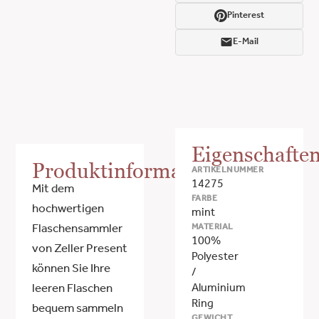
Pinterest
E-Mail
Eigenschafte
Produktinformationen
ARTIKELNUMMER
14275
Mit dem
FARBE
hochwertigen
mint
MATERIAL
Flaschensammler
100%
von Zeller Present
Polyester
können Sie Ihre
/
Aluminium
leeren Flaschen
Ring
bequem sammeln