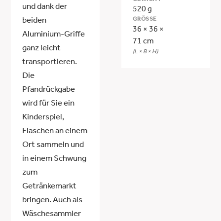
GEWICHT
und dank der
520 g
GRÖSSE
beiden
36 × 36 ×
Aluminium-Griffe
71 cm
ganz leicht
(L × B × H)
transportieren.
Die
Pfandrückgabe
wird für Sie ein
Kinderspiel,
Flaschen an einem
Ort sammeln und
in einem Schwung
zum
Getränkemarkt
bringen. Auch als
Wäschesammler