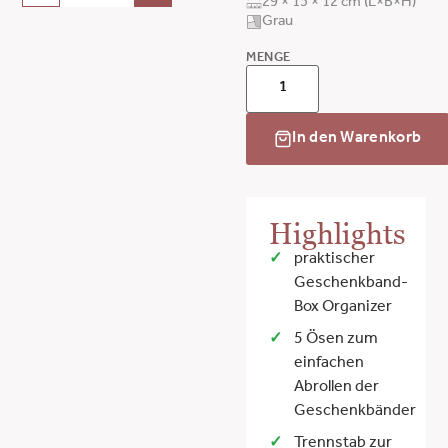
29 × 15 × 12 cm (L×B×H)
Grau
MENGE
In den Warenkorb
Highlights
praktischer
Geschenkband-
Box Organizer
5 Ösen zum
einfachen
Abrollen der
Geschenkbänder
Trennstab zur