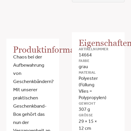
Eigenschafte
Produktinformationen
ARTIKELNUMMER
14664
Chaos bei der
FARBE
Aufbewahrung
grau
MATERIAL
von
Polyester
Geschenkbändern?
(Füllung
Mit unserer
Vlies =
Polypropylen)
praktischen
GEWICHT
Geschenkband-
307 g
Box gehört das
GRÖSSE
29 × 15 ×
nun der
12 cm