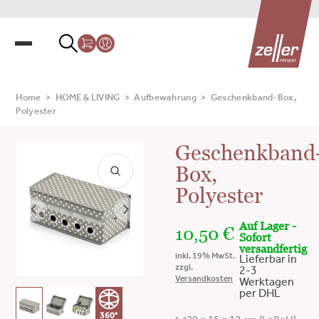
Home
>
HOME & LIVING
>
Aufbewahrung
>
Geschenkband-Box,
Polyester
Geschenkband
Box,
Polyester
Auf Lager -
10,50
€
Sofort
versandfertig
inkl. 19% MwSt.
Lieferbar in
zzgl.
2-3
Versandkosten
Werktagen
per DHL
360°