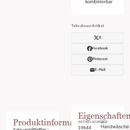
kombinierbar
Teile diesen Artikel
X
Facebook
Pinterest
E-Mail
Eigenschafte
Produktinformationen
ARTIKELNUMMER
19644