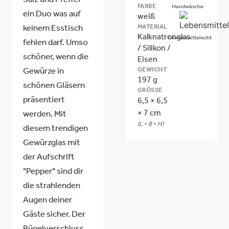
Salz und Pfeffer -
FARBE
Handwäsche
ein Duo was auf
weiß
MATERIAL
keinem Esstisch
Kalknatronglas
Lebensmittelecht
fehlen darf. Umso
/ Silikon /
schöner, wenn die
Eisen
GEWICHT
Gewürze in
197 g
schönen Gläsern
GRÖSSE
präsentiert
6,5 × 6,5
× 7 cm
werden. Mit
(L × B × H)
diesem trendigen
Gewürzglas mit
der Aufschrift
"Pepper" sind dir
die strahlenden
Augen deiner
Gäste sicher. Der