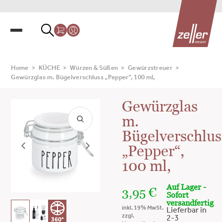
Home
>
KÜCHE
>
Würzen & Süßen
>
Gewürzstreuer
>
Gewürzglas m. Bügelverschluss „Pepper“, 100 ml,
Gewürzglas
m.
Bügelverschlus
„Pepper“,
100 ml,
Auf Lager -
3,95
€
Sofort
versandfertig
inkl. 19% MwSt.
Lieferbar in
zzgl.
2-3
360°