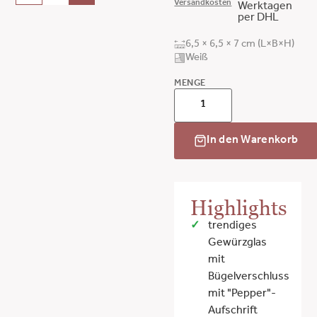
Versandkosten
Werktagen
per DHL
6,5 × 6,5 × 7 cm (L×B×H)
Weiß
MENGE
In den Warenkorb
Highlights
trendiges
Gewürzglas
mit
Bügelverschluss
mit "Pepper"-
Aufschrift