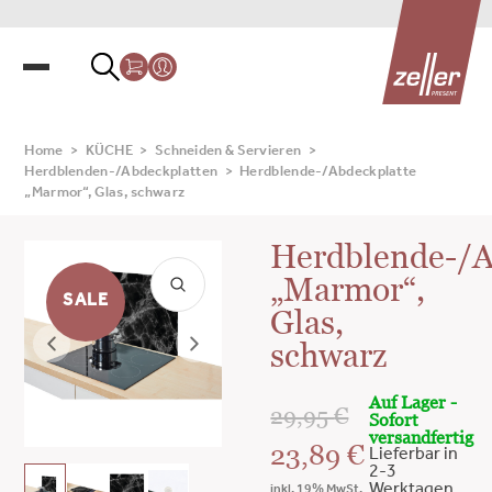
Home
>
KÜCHE
>
Schneiden & Servieren
>
Herdblenden-/Abdeckplatten
>
Herdblende-/Abdeckplatte
„Marmor“, Glas, schwarz
Herdblende-/A
„Marmor“,
SALE
Glas,
schwarz
Auf Lager -
29,95
€
Sofort
versandfertig
23,89
€
Lieferbar in
2-3
Werktagen
inkl. 19% MwSt.