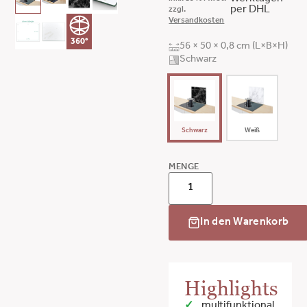
per DHL
zzgl.
Versandkosten
360°
56 × 50 × 0,8 cm (L×B×H)
Schwarz
Schwarz
Weiß
MENGE
In den Warenkorb
Highlights
multifunktional