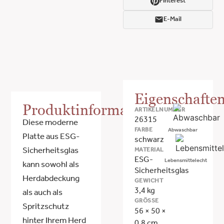
Pinterest
E-Mail
Eigenschafte
Produktinformationen
ARTIKELNUMMER
26315
Diese moderne
FARBE
Abwaschbar
Platte aus ESG-
schwarz
MATERIAL
Sicherheitsglas
ESG-
Lebensmittelecht
kann sowohl als
Sicherheitsglas
Herdabdeckung
GEWICHT
3,4 kg
als auch als
GRÖSSE
Spritzschutz
56 × 50 ×
hinter Ihrem Herd
0,8 cm