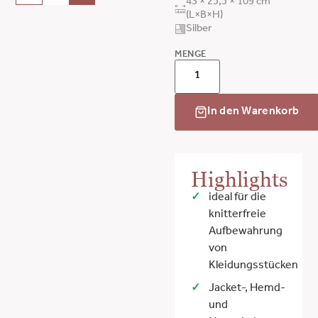
43 × 25,5 × 109 cm
(L×B×H)
Silber
MENGE
In den Warenkorb
Highlights
ideal für die
knitterfreie
Aufbewahrung
von
Kleidungsstücken
Jacket-, Hemd-
und