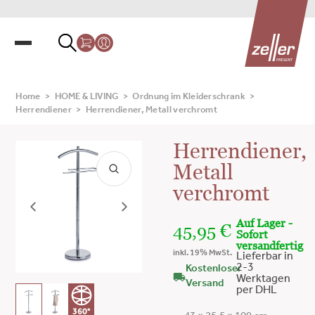
Home
>
HOME & LIVING
>
Ordnung im Kleiderschrank
>
Herrendiener
>
Herrendiener, Metall verchromt
Herrendiener,
Metall
verchromt
Auf Lager -
45,95
€
Sofort
versandfertig
inkl. 19% MwSt.
Lieferbar in
2-3
Kostenloser
Werktagen
Versand
per DHL
360°