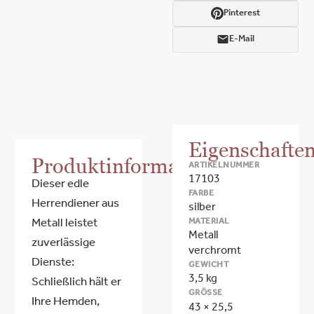
Pinterest
E-Mail
Eigenschafte
Produktinformationen
ARTIKELNUMMER
17103
Dieser edle
FARBE
Herrendiener aus
silber
MATERIAL
Metall leistet
Metall
zuverlässige
verchromt
Dienste:
GEWICHT
3,5 kg
Schließlich hält er
GRÖSSE
Ihre Hemden,
43 × 25,5