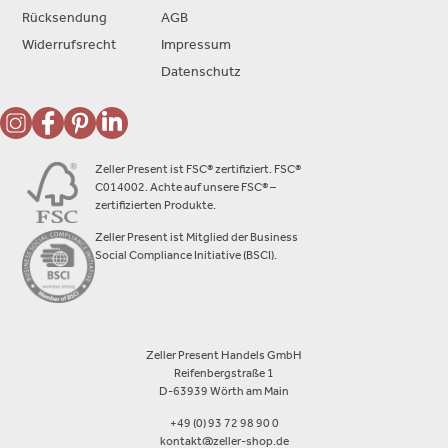
Rücksendung
AGB
Widerrufsrecht
Impressum
Datenschutz
Zeller Present ist FSC® zertifiziert. FSC®
C014002. Achte auf unsere FSC® –
zertifizierten Produkte.
Zeller Present ist Mitglied der Business
Social Compliance Initiative (BSCI).
Zeller Present Handels GmbH
Reifenbergstraße 1
D-63939 Wörth am Main
+49 (0) 93 72 98 90 0
kontakt@zeller-shop.de