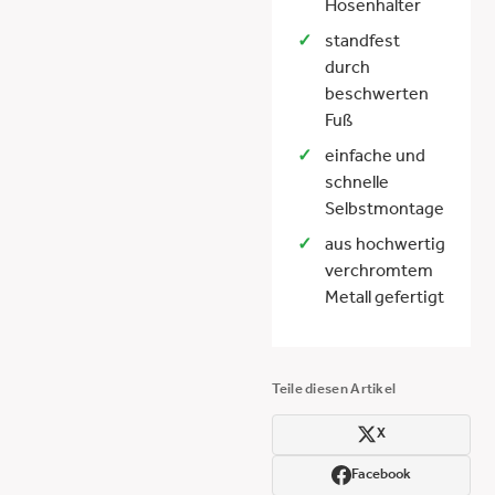
Hosenhalter
standfest
durch
beschwerten
Fuß
einfache und
schnelle
Selbstmontage
aus hochwertig
verchromtem
Metall gefertigt
Teile diesen Artikel
X
Facebook