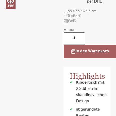
per DHL
360°
55 × 55 × 43,5 cm
(L×B×H)
Weiß
MENGE
In den Warenkorb
Highlights
Kindertisch mit
2 Stühlen im
skandinavischen
Design
abgerundete