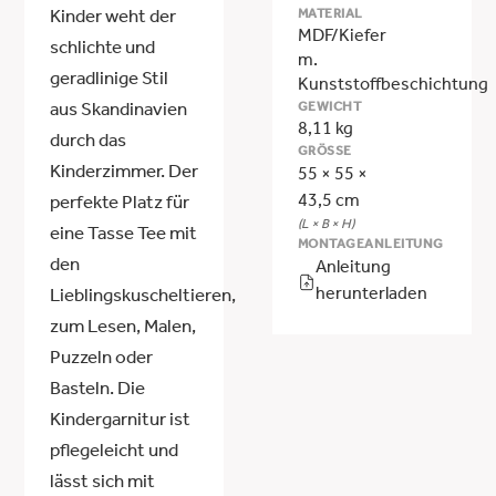
MATERIAL
Kinder weht der
MDF/Kiefer
schlichte und
m.
geradlinige Stil
Kunststoffbeschichtung
GEWICHT
aus Skandinavien
8,11 kg
durch das
GRÖSSE
Kinderzimmer. Der
55 × 55 ×
43,5 cm
perfekte Platz für
(L × B × H)
eine Tasse Tee mit
MONTAGEANLEITUNG
den
Anleitung
herunterladen
Lieblingskuscheltieren,
zum Lesen, Malen,
Puzzeln oder
Basteln. Die
Kindergarnitur ist
pflegeleicht und
lässt sich mit