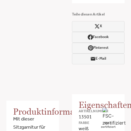
Teile diesen Artikel
X
Facebook
Pinterest
E-Mail
Eigenschafte
Produktinformationen
ARTIKELNUMMER
13501
Mit dieser
FARBE
FSC-
Sitzgarnitur für
zertifiziert
weiß