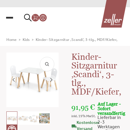
Home
>
Kids
>
Kinder-Sitzgarnitur ‚Scandi‘, 3-tlg., MDF/Kiefer,
Kinder-
Sitzgarnitur
‚Scandi‘, 3-
tlg.,
MDF/Kiefer,
Auf Lager -
91,95
€
Sofort
versandfertig
inkl. 19% MwSt.
Lieferbar in
2-3
Kostenloser
Werktagen
Versand