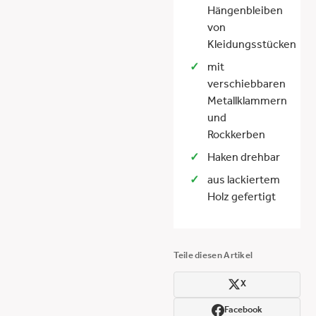
Hängenbleiben
von
Kleidungsstücken
mit
verschiebbaren
Metallklammern
und
Rockkerben
Haken drehbar
aus lackiertem
Holz gefertigt
Teile diesen Artikel
X
Facebook