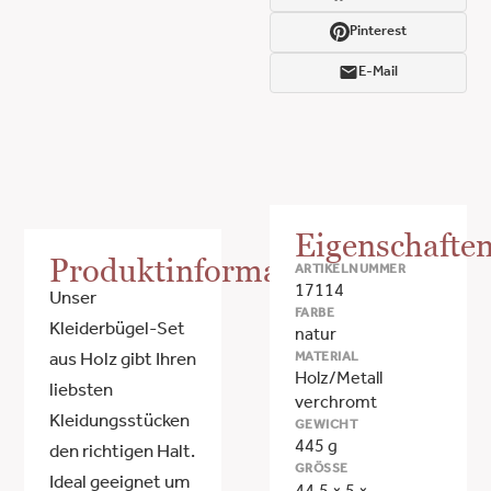
Pinterest
E-Mail
Eigenschafte
Produktinformationen
ARTIKELNUMMER
17114
Unser
FARBE
Kleiderbügel-Set
natur
MATERIAL
aus Holz gibt Ihren
Holz/Metall
liebsten
verchromt
Kleidungsstücken
GEWICHT
445 g
den richtigen Halt.
GRÖSSE
Ideal geeignet um