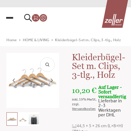
Home
>
HOME & LIVING
>
Kleiderbügel-Set m. Clips, 3-tlg., Holz
Kleiderbügel-
Set m. Clips,
3-tlg., Holz
Auf Lager -
10,20
€
Sofort
versandfertig
inkl. 19% MwSt.
Lieferbar in
zzgl.
2-3
Versandkosten
Werktagen
per DHL
44,5 × 5 × 26 cm (L×B×H)