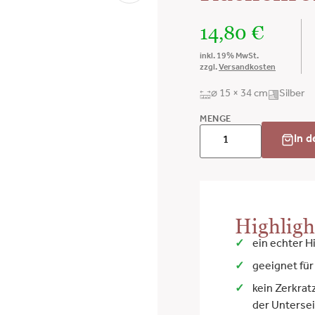
14,80
€
inkl. 19% MwSt.
zzgl.
Versandkosten
⌀ 15 × 34 cm
Silber
MENGE
In 
Highligh
ein echter H
geeignet für
kein Zerkra
der Unterse