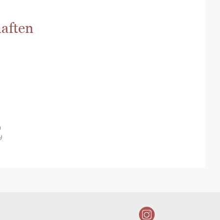
aften
m
)