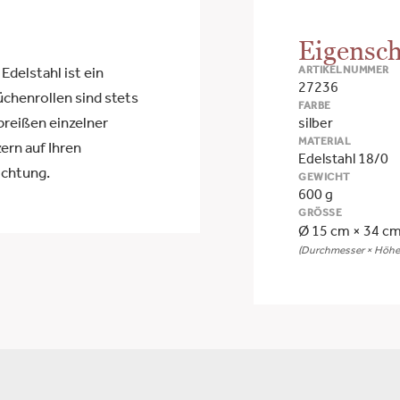
Eigensch
ARTIKELNUMMER
Edelstahl ist ein
27236
üchenrollen sind stets
FARBE
Abreißen einzelner
silber
MATERIAL
ern auf Ihren
Edelstahl 18/0
ichtung.
GEWICHT
600 g
GRÖSSE
Ø 15 cm × 34 c
(Durchmesser × Höhe