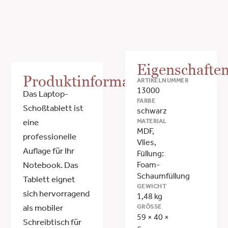
Eigenschafte
Produktinformationen
ARTIKELNUMMER
13000
Das Laptop-
FARBE
Schoßtablett ist
schwarz
MATERIAL
eine
MDF,
professionelle
Vlies,
Auflage für Ihr
Füllung:
Foam-
Notebook. Das
Schaumfüllung
Tablett eignet
GEWICHT
sich hervorragend
1,48 kg
GRÖSSE
als mobiler
59 × 40 ×
Schreibtisch für