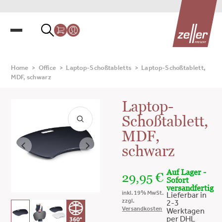
Home
>
Office
>
Laptop-Schoßtabletts
>
Laptop-Schoßtablett,
MDF, schwarz
Laptop-
Schoßtablett,
MDF,
schwarz
Auf Lager -
29,95
€
Sofort
versandfertig
inkl. 19% MwSt.
Lieferbar in
zzgl.
2-3
Versandkosten
Werktagen
per DHL
360°