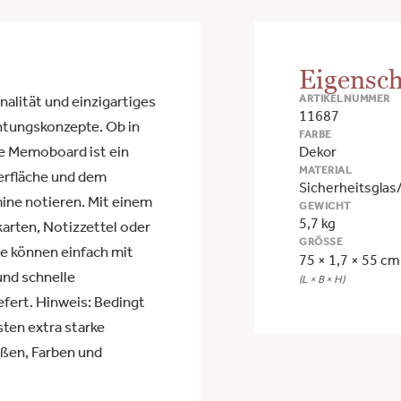
Eigensch
ARTIKELNUMMER
lität und einzigartiges
11687
htungskonzepte. Ob in
FARBE
ve Memoboard ist ein
Dekor
MATERIAL
erfläche und dem
Sicherheitsglas
mine notieren. Mit einem
GEWICHT
5,7 kg
arten, Notizzettel oder
GRÖSSE
se können einfach mit
75 × 1,7 × 55 cm
und schnelle
(L × B × H)
efert. Hinweis: Bedingt
ten extra starke
ßen, Farben und