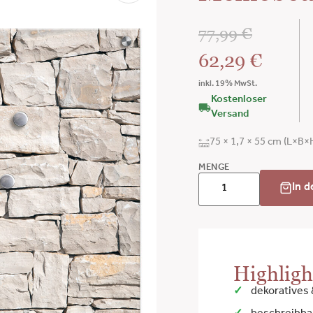
77,99
€
62,29
€
inkl. 19% MwSt.
Kostenloser
Versand
75 × 1,7 × 55 cm (L×B×
MENGE
In 
Highligh
dekoratives