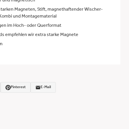
r und magnetisch
a starken Magneten, Stift, magnethaftender Wischer-
r-Kombi und Montagematerial
en im Hoch- oder Querformat
ds empfehlen wir extra starke Magnete
cm
Pinterest
E-Mail