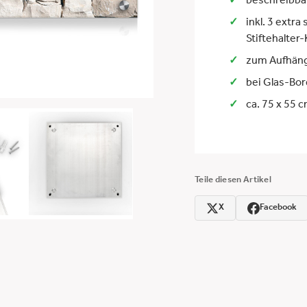
beschreibba
inkl. 3 extr
Stiftehalte
zum Aufhäng
bei Glas-Bor
ca. 75 x 55 
Teile diesen Artikel
X
Facebook