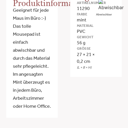
Produktinformationen
ARTIKELNUMMER
11290
Geeignet für jede
FARBE
Abwischbar
Maus im Büro :-)
mint
MATERIAL
Das tolle
PVC
Mousepad ist
GEWICHT
einfach
56 g
GRÖSSE
abwischbar und
27 × 21 ×
durch das Material
0,2 cm
sehr pflegeleicht.
(L × B × H)
Im angesagten
Mint überzeugt es
in jedem Büro,
Arbeitszimmer
oder Home Office.