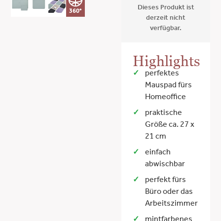
Dieses Produkt ist
360°
derzeit nicht
verfügbar.
Highlights
perfektes
Mauspad fürs
Homeoffice
praktische
Größe ca. 27 x
21 cm
einfach
abwischbar
perfekt fürs
Büro oder das
Arbeitszimmer
mintfarbenes