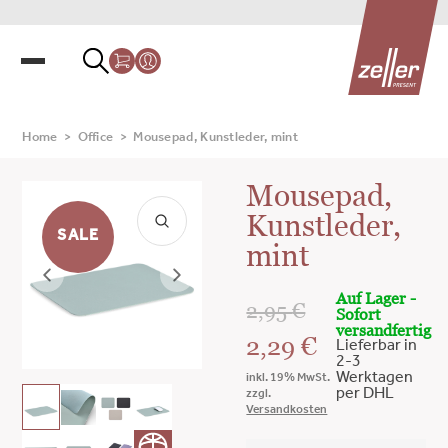
Home
>
Office
>
Mousepad, Kunstleder, mint
Mousepad,
Kunstleder,
SALE
mint
Auf Lager -
2,95
€
Sofort
versandfertig
2,29
€
Lieferbar in
2-3
Werktagen
inkl. 19% MwSt.
per DHL
zzgl.
Versandkosten