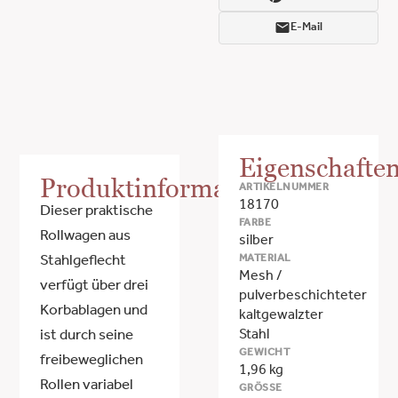
E-Mail
Eigenschafte
Produktinformationen
ARTIKELNUMMER
18170
Dieser praktische
FARBE
Rollwagen aus
silber
MATERIAL
Stahlgeflecht
Mesh /
verfügt über drei
pulverbeschichteter
Korbablagen und
kaltgewalzter
Stahl
ist durch seine
GEWICHT
freibeweglichen
1,96 kg
Rollen variabel
GRÖSSE