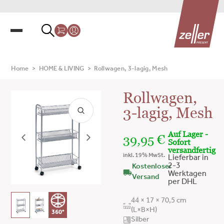
Home
>
HOME & LIVING
>
Rollwagen, 3-lagig, Mesh
Rollwagen,
3-lagig, Mesh
Auf Lager -
39,95
€
Sofort
versandfertig
inkl. 19% MwSt.
Lieferbar in
2-3
Kostenloser
Werktagen
Versand
per DHL
44 × 17 × 70,5 cm
(L×B×H)
360°
Silber