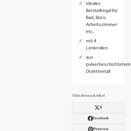
ideales
Beistellregal für
Bad, Büro,
Arbeitszimmer
etc.
mit 4
Lenkrollen
aus
pulverbeschichtetem
Drahtmetall
Teile diesen Artikel
X
Facebook
Pinterest