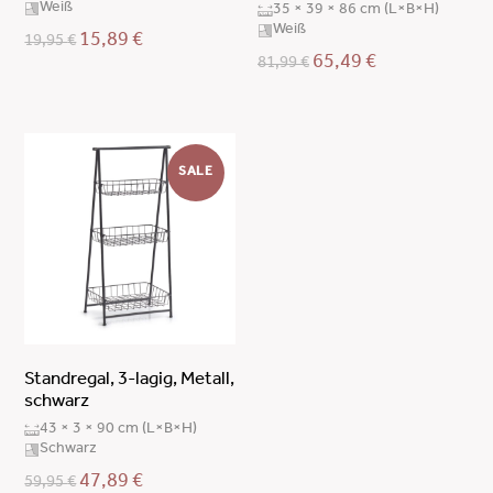
Weiß
35 × 39 × 86 cm (L×B×H)
Metall
Weiß
15,89
€
19,95
€
65,49
€
Bambus
81,99
€
SALE
Standregal, 3-lagig, Metall,
schwarz
43 × 3 × 90 cm (L×B×H)
Schwarz
47,89
€
59,95
€