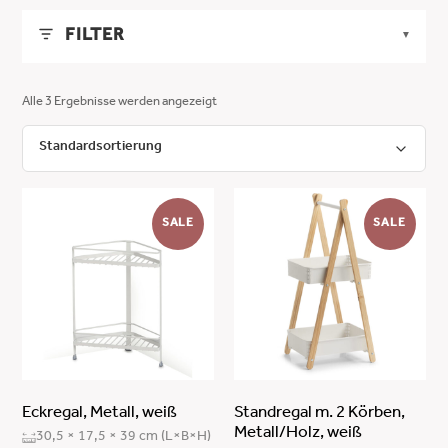
FILTER
▼
LÄNGE
▼
Alle 3 Ergebnisse werden angezeigt
MIN
MAX
BREITE
▼
-
MIN
MAX
HÖHE
▼
ANWENDEN
-
SALE
SALE
MIN
MAX
FARBE
▼
ANWENDEN
-
weiß
MATERIAL
▼
ANWENDEN
naturweiß
Eisen
schwarz
Walnussholz
natur
Eckregal, Metall, weiß
Standregal m. 2 Körben,
Metall/Holz, weiß
30,5 × 17,5 × 39 cm (L×B×H)
Metall (Stahl) /Holz (Pinie)