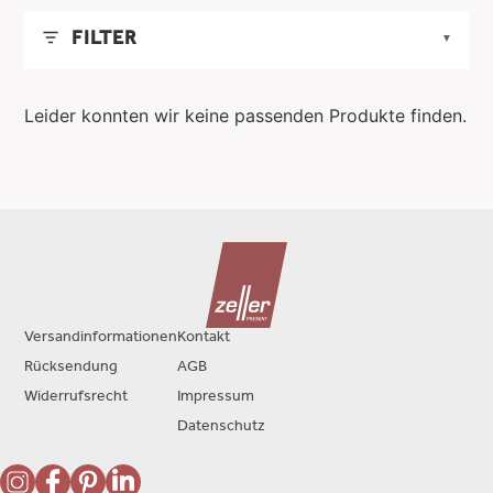
FILTER
▼
LÄNGE
▼
Leider konnten wir keine passenden Produkte finden.
MIN
MAX
BREITE
▼
-
MIN
MAX
HÖHE
▼
ANWENDEN
-
MIN
MAX
FARBE
▼
ANWENDEN
-
Versandinformationen
Kontakt
transparent
MATERIAL
▼
Rücksendung
AGB
ANWENDEN
Widerrufsrecht
Impressum
Glas/Metall/Holz/PP
PFLEGEHINWEISE
▼
Datenschutz
lebensmittelecht