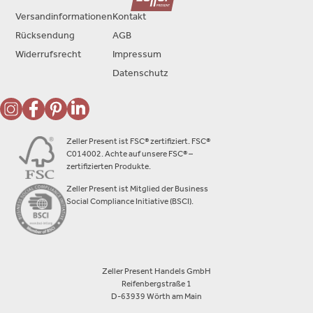
Versandinformationen
Kontakt
Rücksendung
AGB
Widerrufsrecht
Impressum
Datenschutz
Zeller Present ist FSC® zertifiziert. FSC®
C014002. Achte auf unsere FSC® –
zertifizierten Produkte.
Zeller Present ist Mitglied der Business
Social Compliance Initiative (BSCI).
Zeller Present Handels GmbH
Reifenbergstraße 1
D-63939 Wörth am Main