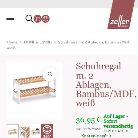
Home
>
HOME & LIVING
>
Schuhregal m. 2 Ablagen, Bambus/MDF,
weiß
Schuhregal
m. 2
Ablagen,
Bambus/MDF,
weiß
Auf Lager -
36,95
€
Sofort
versandfertig
inkl. 19% MwSt.
Lieferbar in
2-3
Kostenloser
360°