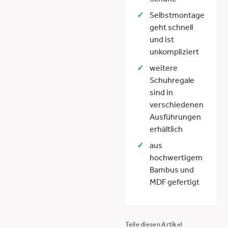
Schuhe
Selbstmontage
geht schnell
und ist
unkompliziert
weitere
Schuhregale
sind in
verschiedenen
Ausführungen
erhältlich
aus
hochwertigem
Bambus und
MDF gefertigt
Teile diesen Artikel