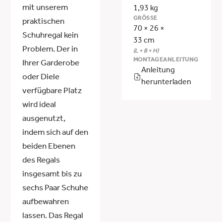
mit unserem
1,93 kg
GRÖSSE
praktischen
70 × 26 ×
Schuhregal kein
33 cm
Problem. Der in
(L × B × H)
MONTAGEANLEITUNG
Ihrer Garderobe
Anleitung
oder Diele
herunterladen
verfügbare Platz
wird ideal
ausgenutzt,
indem sich auf den
beiden Ebenen
des Regals
insgesamt bis zu
sechs Paar Schuhe
aufbewahren
lassen. Das Regal