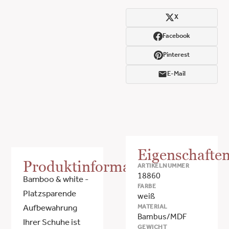
X
Facebook
Pinterest
E-Mail
Eigenschafte
Produktinformationen
ARTIKELNUMMER
18860
Bamboo & white -
FARBE
Platzsparende
weiß
MATERIAL
Aufbewahrung
Bambus/MDF
Ihrer Schuhe ist
GEWICHT