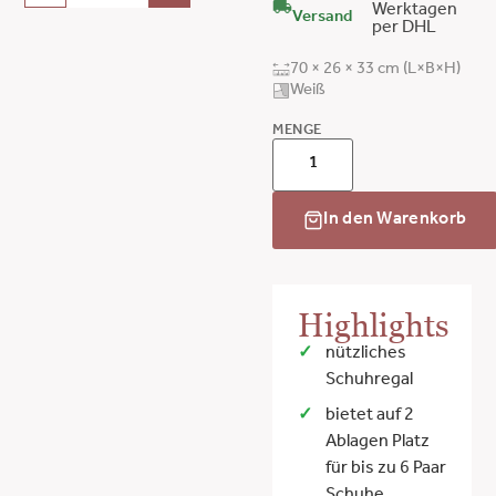
Werktagen
Versand
per DHL
70 × 26 × 33 cm (L×B×H)
Weiß
MENGE
In den Warenkorb
Highlights
nützliches
Schuhregal
bietet auf 2
Ablagen Platz
für bis zu 6 Paar