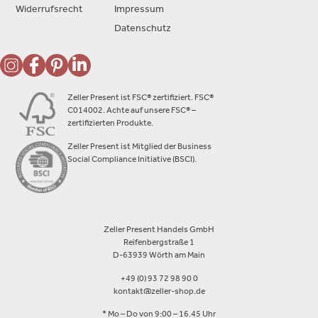
Widerrufsrecht
Impressum
Datenschutz
Zeller Present ist FSC® zertifiziert. FSC®
C014002. Achte auf unsere FSC® –
zertifizierten Produkte.
Zeller Present ist Mitglied der Business
Social Compliance Initiative (BSCI).
Zeller Present Handels GmbH
Reifenbergstraße 1
D-63939 Wörth am Main
+49 (0) 93 72 98 90 0
kontakt@zeller-shop.de
* Mo – Do von 9:00 – 16.45 Uhr