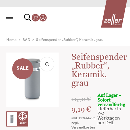
Home
>
BAD
>
Seifenspender „Rubber“, Keramik, grau
Seifenspender
„Rubber“,
SALE
Keramik,
grau
Auf Lager -
11,50
€
Sofort
versandfertig
9,19
€
Lieferbar in
2-3
Werktagen
inkl. 19% MwSt.
per DHL
zzgl.
360°
Versandkosten