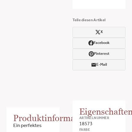
Teile diesen Artikel
X
Facebook
Pinterest
E-Mail
Eigenschafte
Produktinformationen
ARTIKELNUMMER
18573
Ein perfektes
FARBE