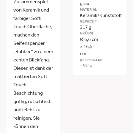
Zusammenspiel
grau
MATERIAL
von Keramik und
Keramik/Kunststoff
farbiger Soft
GEWICHT
Touch Oberfläche,
317 g
GRÖSSE
machen den
Ø 6,6 cm
Seifenspender
× 16,5
„Rubber“ zu einem
cm
echten Blickfang.
(Durchmesser
× Höhe)
Dieser ist dank der
mattierten Soft
Touch
Beschichtung
griffig, rutschfest
und leicht zu
reinigen. Sie
können den