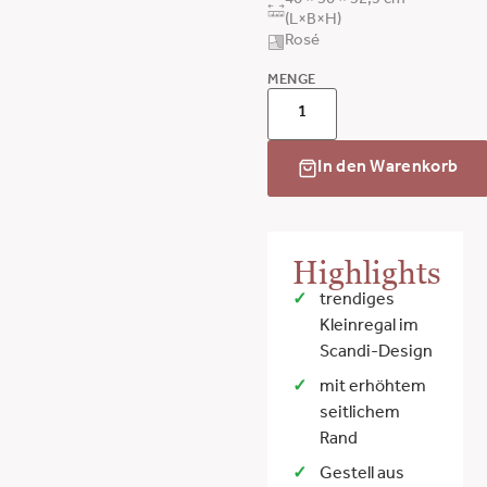
40 × 30 × 32,5 cm
(L×B×H)
Rosé
MENGE
In den Warenkorb
Highlights
trendiges
Kleinregal im
Scandi-Design
mit erhöhtem
seitlichem
Rand
Gestell aus