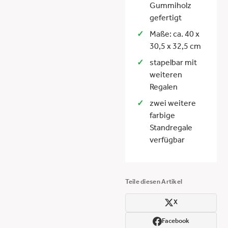
Gummiholz
gefertigt
Maße: ca. 40 x
30,5 x 32,5 cm
stapelbar mit
weiteren
Regalen
zwei weitere
farbige
Standregale
verfügbar
Teile diesen Artikel
X
Facebook