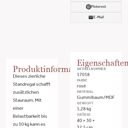
Pinterest
E-Mail
Eigenschafte
Produktinformationen
ARTIKELNUMMER
17018
Dieses zierliche
FARBE
Standregal schafft
rosé
MATERIAL
zusätzlichen
Gummibaum/MDF
Stauraum. Mit
GEWICHT
einer
1,28 kg
GRÖSSE
Belastbarkeit bis
40 × 30 ×
zu 10 kg kann es
32,5 cm