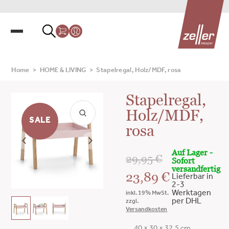
Home
>
HOME & LIVING
>
Stapelregal, Holz/MDF, rosa
Stapelregal,
Holz/MDF,
SALE
rosa
Auf Lager -
29,95
€
Sofort
versandfertig
23,89
€
Lieferbar in
2-3
Werktagen
inkl. 19% MwSt.
per DHL
zzgl.
Versandkosten