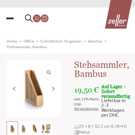
Home
>
Office
>
Schreibtisch-Organizer
>
Bambus
>
Stehsammler, Bambus
Stehsammler,
Bambus
Auf Lager -
19,50
€
Sofort
versandfertig
inkl. 19% MwSt.
Lieferbar in
zzgl.
2-3
Versandkosten
Werktagen
per DHL
25 × 8 × 32,3 cm (L×B×H)
Natur