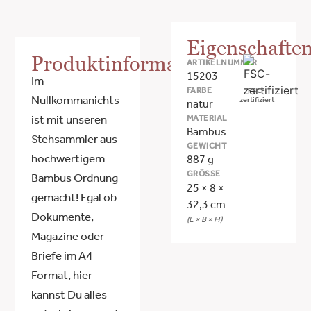
Eigenschafte
Produktinformationen
ARTIKELNUMMER
15203
Im
FARBE
FSC-
Nullkommanichts
zertifiziert
natur
MATERIAL
ist mit unseren
Bambus
Stehsammler aus
GEWICHT
hochwertigem
887 g
GRÖSSE
Bambus Ordnung
25 × 8 ×
gemacht! Egal ob
32,3 cm
Dokumente,
(L × B × H)
Magazine oder
Briefe im A4
Format, hier
kannst Du alles