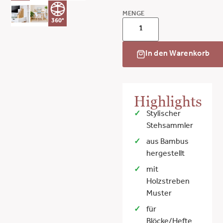
MENGE
360°
In den Warenkorb
Highlights
Stylischer
Stehsammler
aus Bambus
hergestellt
mit
Holzstreben
Muster
für
Blöcke/Hefte