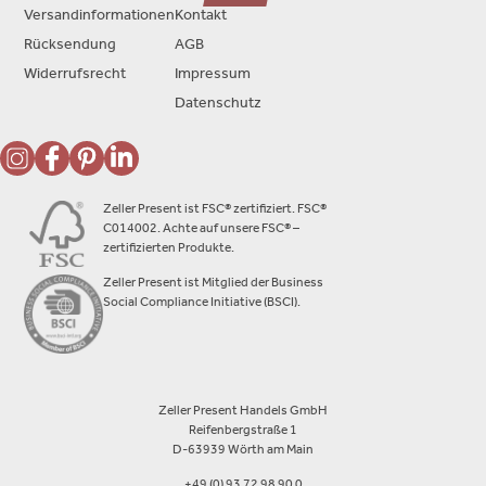
Versandinformationen
Kontakt
Rücksendung
AGB
Widerrufsrecht
Impressum
Datenschutz
Zeller Present ist FSC® zertifiziert. FSC®
C014002. Achte auf unsere FSC® –
zertifizierten Produkte.
Zeller Present ist Mitglied der Business
Social Compliance Initiative (BSCI).
Zeller Present Handels GmbH
Reifenbergstraße 1
D-63939 Wörth am Main