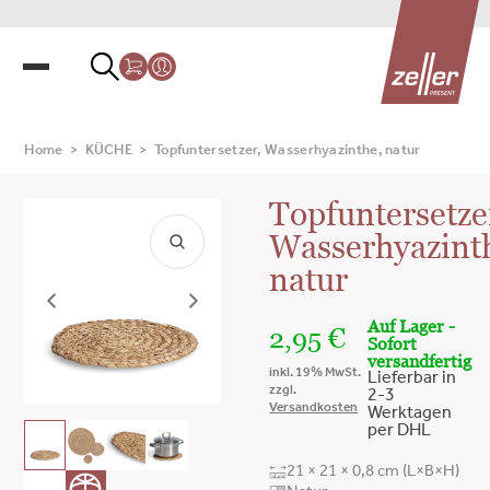
Home
>
KÜCHE
>
Topfuntersetzer, Wasserhyazinthe, natur
Topfuntersetze
Wasserhyazint
natur
Auf Lager -
2,95
€
Sofort
versandfertig
inkl. 19% MwSt.
Lieferbar in
zzgl.
2-3
Versandkosten
Werktagen
per DHL
21 × 21 × 0,8 cm (L×B×H)