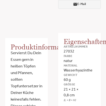
E-Mail
Eigenschafte
Produktinformationen
ARTIKELNUMMER
27032
Servierst Du Dein
FARBE
Essen gern in
natur
MATERIAL
heißen Töpfen
Wasserhyazinthe
und Pfannen,
GEWICHT
sollten
60 g
GRÖSSE
Topfuntersetzer in
21 × 21 ×
Deiner Küche
0,8 cm
keinesfalls fehlen.
(L × B × H)