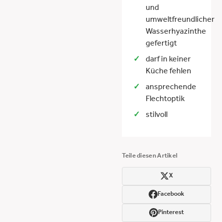
und
umweltfreundlicher
Wasserhyazinthe
gefertigt
darf in keiner
Küche fehlen
ansprechende
Flechtoptik
stilvoll
Teile diesen Artikel
X
Facebook
Pinterest