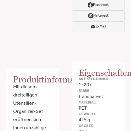
Facebook
Pinterest
E-Mail
Eigenschafte
Produktinformationen
ARTIKELNUMMER
15207
Mit diesem
FARBE
dreiteiligen
transparent
MATERIAL
Utensilien-
PET
Organizer-Set
GEWICHT
eröffnen sich
425 g
GRÖSSE
Ihnen unzählige