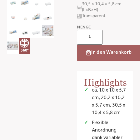
30,5 × 10,4 × 5,8 cm
(L×B×H)
Transparent
MENGE
360°
In den Warenkorb
Highlights
ca. 10 x 10 x 5,7
cm, 20,2 x 10,2
x 5,7 cm, 30,5 x
10,4 x 5,8 cm
Flexible
Anordnung
dank variabler