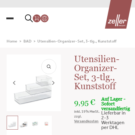
Home
>
BAD
>
Utensilien-Organizer-Set, 3-tlg., Kunststoff
Utensilien-
Organizer-
Set, 3-tlg.,
Kunststoff
Auf Lager -
9,95
€
Sofort
versandfertig
inkl. 19% MwSt.
Lieferbar in
zzgl.
2-3
Versandkosten
Werktagen
per DHL