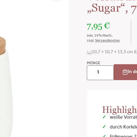
„Sugar“, 
7,95
€
inkl. 19% MwSt.
zzgl.
Versandkosten
10,7 × 10,7 × 13,5 cm 
MENGE
In 
Highligh
weiße Vorrat
durch Korkde