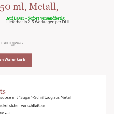
750 ml, Metall,
Auf Lager - Sofort versandfertig
Lieferbar in 2-3 Werktagen per DHL
(L×B×H)
Weiß
den Warenkorb
ts
sdose mit "Sugar"-Schriftzug aus Metall
ckel sicher verschließbar