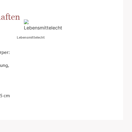
aften
Lebensmittelecht
rper:
tung,
,5 cm