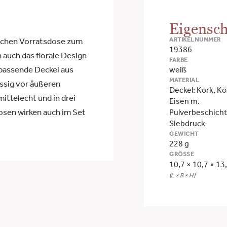
Eigensch
ARTIKELNUMMER
ischen Vorratsdose zum
19386
n auch das florale Design
FARBE
 passende Deckel aus
weiß
MATERIAL
ssig vor äußeren
Deckel: Kork, Kö
mittelecht und in drei
Eisen m.
osen wirken auch im Set
Pulverbeschich
Siebdruck
GEWICHT
228 g
GRÖSSE
10,7 × 10,7 × 13
(L × B × H)