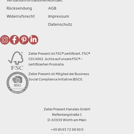
Versandinformationen
Kontakt
Rücksendung
AGB
Widerrufsrecht
Impressum
Datenschutz
Zeller Present ist FSC® zertifiziert. FSC®
C014002. Achte auf unsere FSC® –
zertifizierten Produkte.
Zeller Present ist Mitglied der Business
Social Compliance Initiative (BSCI).
Zeller Present Handels GmbH
Reifenbergstraße 1
D-63939 Wörth am Main
+49 (0) 93 72 98 90 0