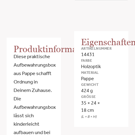
Eigenschafte
Produktinformationen
ARTIKELNUMMER
14431
Diese praktische
FARBE
Aufbewahrungsbox
Holzoptik
MATERIAL
aus Pappe schafft
Pappe
Ordnung in
GEWICHT
Deinem Zuhause.
424 g
GRÖSSE
Die
35 × 24 ×
Aufbewahrungsbox
18 cm
lässt sich
(L × B × H)
kinderleicht
aufbauen und bei