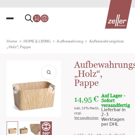
Home
>
HOME & LIVING
>
Aufbewahrung
>
Aufbewahrungsbox
„Holz“, Pappe
Aufbewahrung
„Holz“,
Pappe
Auf Lager -
14,95
€
Sofort
versandfertig
inkl. 19% MwSt.
Lieferbar in
zzgl.
2-3
Versandkosten
Werktagen
per DHL
360°