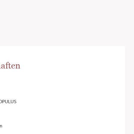
aften
POPULUS
cm