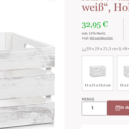
weiß“, Ho
32,95
€
inkl. 19% MwSt.
zzgl.
Versandkosten
39 x 29 x 21,5 cm (L×B
31 x 21 x 19,5 cm
35 x 2
MENGE
In 