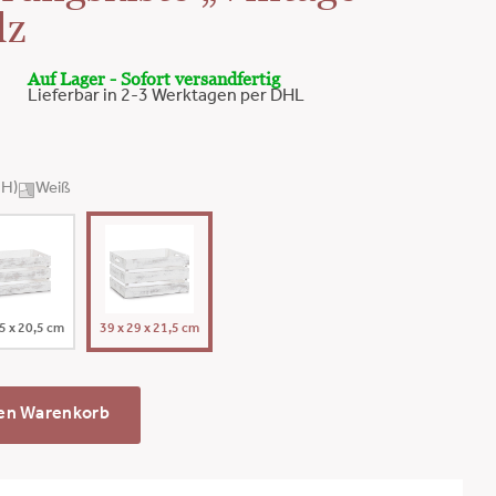
lz
Auf Lager - Sofort versandfertig
Lieferbar in 2-3 Werktagen per DHL
×H)
Weiß
5 x 20,5 cm
39 x 29 x 21,5 cm
den Warenkorb