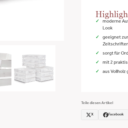
Highligh
moderne Auf
Look
geeignet zu
Zeitschrifte
sorgt für O
mit 2 prakti
aus Vollholz 
Teile diesen Artikel
X
Facebook