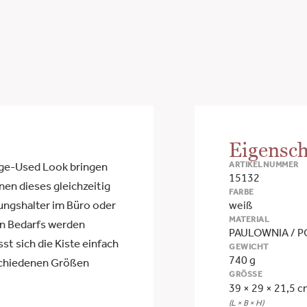
Eigensch
ARTIKELNUMMER
age-Used Look bringen
15132
en dieses gleichzeitig
FARBE
ungshalter im Büro oder
weiß
MATERIAL
en Bedarfs werden
PAULOWNIA / 
sst sich die Kiste einfach
GEWICHT
740 g
rschiedenen Größen
GRÖSSE
39 × 29 × 21,5 
(L × B × H)