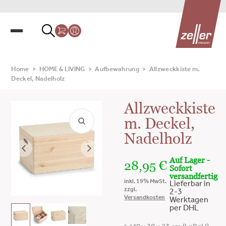
Home
>
HOME & LIVING
>
Aufbewahrung
>
Allzweckkiste m.
Deckel, Nadelholz
Allzweckkiste
m. Deckel,
Nadelholz
Auf Lager -
28,95
€
Sofort
versandfertig
inkl. 19% MwSt.
Lieferbar in
zzgl.
2-3
Versandkosten
Werktagen
per DHL