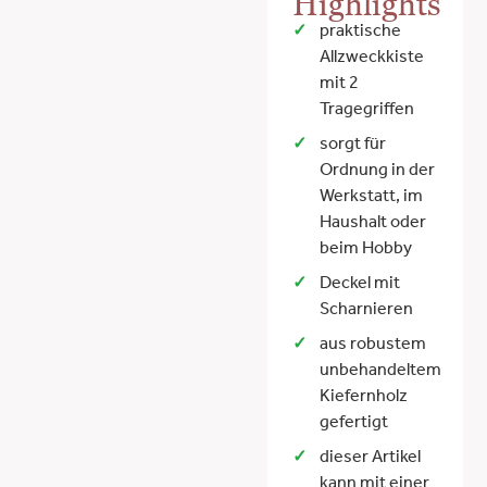
Highlights
praktische
Allzweckkiste
mit 2
Tragegriffen
sorgt für
Ordnung in der
Werkstatt, im
Haushalt oder
beim Hobby
Deckel mit
Scharnieren
aus robustem
unbehandeltem
Kiefernholz
gefertigt
dieser Artikel
kann mit einer