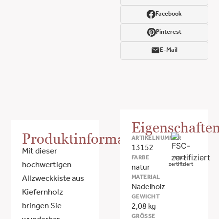
Facebook
Pinterest
E-Mail
Eigenschafte
Produktinformationen
ARTIKELNUMMER
13152
Mit dieser
FARBE
FSC-
hochwertigen
zertifiziert
natur
MATERIAL
Allzweckkiste aus
Nadelholz
Kiefernholz
GEWICHT
bringen Sie
2,08 kg
GRÖSSE