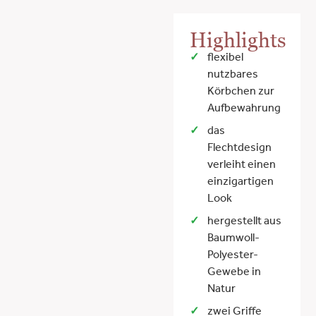
Highlights
flexibel
nutzbares
Körbchen zur
Aufbewahrung
das
Flechtdesign
verleiht einen
einzigartigen
Look
hergestellt aus
Baumwoll-
Polyester-
Gewebe in
Natur
zwei Griffe