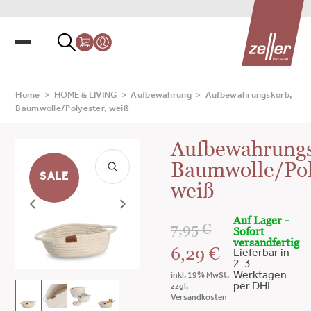
Home
>
HOME & LIVING
>
Aufbewahrung
>
Aufbewahrungskorb,
Baumwolle/Polyester, weiß
Aufbewahrungs
Baumwolle/Pol
SALE
weiß
Auf Lager -
7,95
€
Sofort
versandfertig
6,29
€
Lieferbar in
2-3
Werktagen
inkl. 19% MwSt.
per DHL
zzgl.
Versandkosten