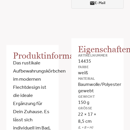
E-Mail
Eigenschafte
Produktinformationen
ARTIKELNUMMER
14435
Das rustikale
FARBE
Aufbewahrungskörbchen
weiß
MATERIAL
im modernen
Baumwolle/Polyester
Flechtdesign ist
gewebt
die ideale
GEWICHT
150 g
Ergänzung für
GRÖSSE
Dein Zuhause. Es
22 × 17 ×
lässt sich
8,5 cm
(L × B × H)
individuell im Bad,