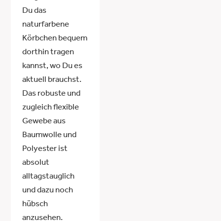
Du das
naturfarbene
Körbchen bequem
dorthin tragen
kannst, wo Du es
aktuell brauchst.
Das robuste und
zugleich flexible
Gewebe aus
Baumwolle und
Polyester ist
absolut
alltagstauglich
und dazu noch
hübsch
anzusehen.