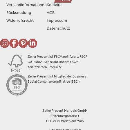
Versandinformationen
Kontakt
Rücksendung
AGB
Widerrufsrecht
Impressum
Datenschutz
Zeller Present ist FSC® zertifiziert. FSC®
C014002. Achte auf unsere FSC® –
zertifizierten Produkte.
Zeller Present ist Mitglied der Business
Social Compliance Initiative (BSCI).
Zeller Present Handels GmbH
Reifenbergstraße 1
D-63939 Wörth am Main