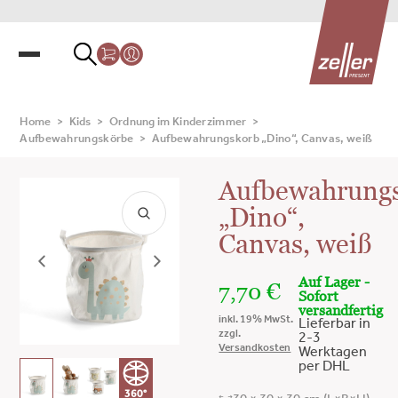
Home
>
Kids
>
Ordnung im Kinderzimmer
>
Aufbewahrungskörbe
>
Aufbewahrungskorb „Dino“, Canvas, weiß
Aufbewahrung
„Dino“,
Canvas, weiß
Auf Lager -
7,70
€
Sofort
versandfertig
inkl. 19% MwSt.
Lieferbar in
zzgl.
2-3
Versandkosten
Werktagen
per DHL
360°