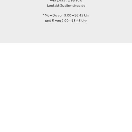
+49 (0) 93 72 98 90 0
kontakt@zeller-shop.de
* Mo – Do von 9:00 – 16.45 Uhr
und Fr von 9:00 – 13:45 Uhr