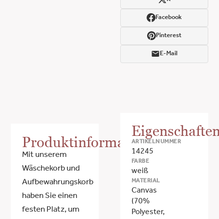
Facebook
Pinterest
E-Mail
Eigenschafte
Produktinformationen
ARTIKELNUMMER
14245
Mit unserem
FARBE
Wäschekorb und
weiß
MATERIAL
Aufbewahrungskorb
Canvas
haben Sie einen
(70%
festen Platz, um
Polyester,