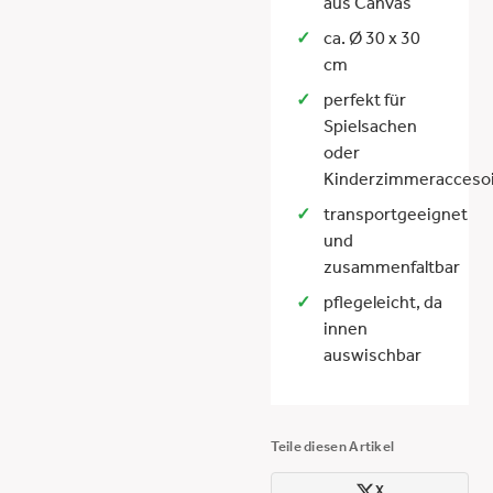
aus Canvas
ca. Ø 30 x 30
cm
perfekt für
Spielsachen
oder
Kinderzimmeracceso
transportgeeignet
und
zusammenfaltbar
pflegeleicht, da
innen
auswischbar
Teile diesen Artikel
X