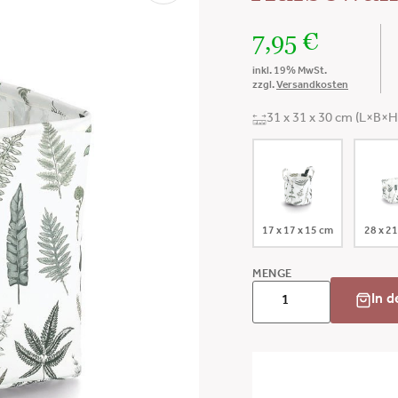
7,95
€
inkl. 19% MwSt.
zzgl.
Versandkosten
31 x 31 x 30 cm (L×B×H
17 x 17 x 15 cm
28 x 21
MENGE
In 