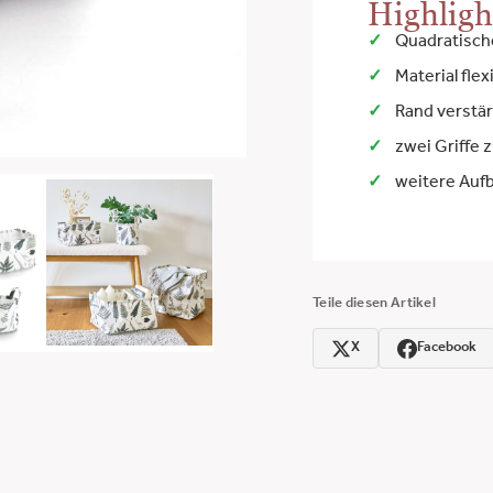
Highligh
Quadratisch
Material fle
Rand verstär
zwei Griffe 
weitere Aufb
Teile diesen Artikel
X
Facebook