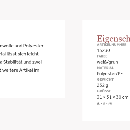
Eigensch
ARTIKELNUMMER
wolle und Polyester
15230
l lässt sich leicht
FARBE
 Stabilität und zwei
weiß/grün
MATERIAL
 weitere Artikel im
Polyester/PE
GEWICHT
232 g
GRÖSSE
31 × 31 × 30 cm
(L × B × H)