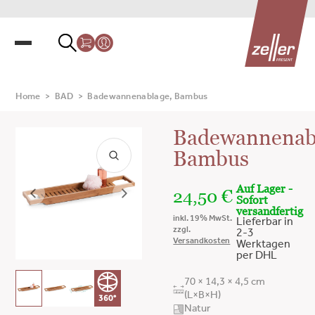
Home
>
BAD
>
Badewannenablage, Bambus
Badewannenab
Bambus
Auf Lager -
24,50
€
Sofort
versandfertig
inkl. 19% MwSt.
Lieferbar in
zzgl.
2-3
Versandkosten
Werktagen
per DHL
70 × 14,3 × 4,5 cm
(L×B×H)
360°
Natur