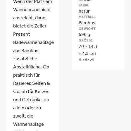
13605
Wenn der Platz am
FARBE
Wannenrand nicht
natur
MATERIAL
ausreicht, dann
Bambus
bietet die Zeller
GEWICHT
Present
696 g
GRÖSSE
Badewannenablage
70 × 14,3
aus Bambus
× 4,5 cm
zusätzliche
(L × B × H)
Abstellfläche. Ob
praktisch für
Rasierer, Seifen &
Co, ob für Kerzen
und Getränke, ob
allein oder zu
zweit, die
Wannenablage