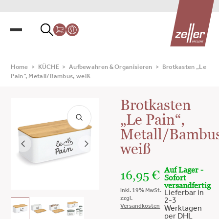
Home
>
KÜCHE
>
Aufbewahren & Organisieren
>
Brotkasten „Le
Pain“, Metall/Bambus, weiß
Brotkasten
„Le Pain“,
Metall/Bambus
weiß
Auf Lager -
16,95
€
Sofort
versandfertig
inkl. 19% MwSt.
Lieferbar in
zzgl.
2-3
Versandkosten
Werktagen
per DHL