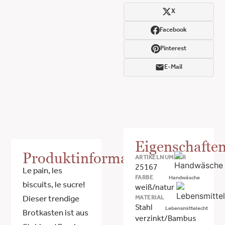
X
Facebook
Pinterest
E-Mail
Eigenschafte
Produktinformationen
ARTIKELNUMMER
25167
Le pain, les
FARBE
Handwäsche
biscuits, le sucre!
weiß/natur
MATERIAL
Dieser trendige
Stahl
Lebensmittelecht
Brotkasten ist aus
verzinkt/Bambus