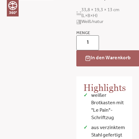
33,8 × 19,3 × 13 cm
360°
(L×B×H)
Weiß/natur
MENGE
In den Warenkorb
Highlights
weißer
Brotkasten mit
"Le Pain"-
Schriftzug
aus verzinktem
Stahl gefertigt