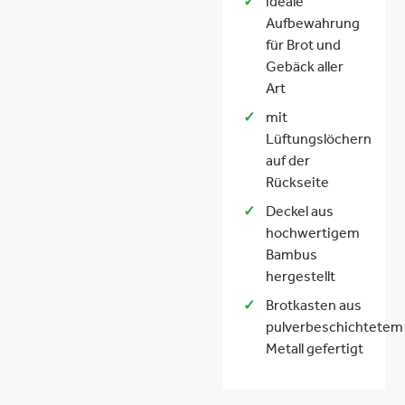
ideale
Aufbewahrung
für Brot und
Gebäck aller
Art
mit
Lüftungslöchern
auf der
Rückseite
Deckel aus
hochwertigem
Bambus
hergestellt
Brotkasten aus
pulverbeschichtetem
Metall gefertigt