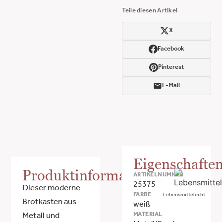
Teile diesen Artikel
X
Facebook
Pinterest
E-Mail
Eigenschafte
Produktinformationen
ARTIKELNUMMER
25375
Dieser moderne
FARBE
Lebensmittelecht
Brotkasten aus
weiß
MATERIAL
Metall und