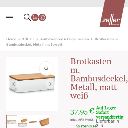
Home
>
KÜCHE
>
Aufbewahren & Organisieren
>
Brotkasten m.
Bambusdeckel, Metall, matt weiß
Brotkasten
m.
Bambusdeckel
Metall, matt
weiß
Auf Lager -
37,95
€
Sofort
versandfertig
inkl. 19% MwSt.
Lieferbar in
2-3
Kostenloser