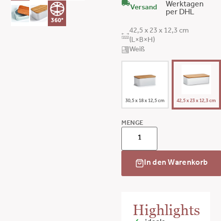
Werktagen
Versand
per DHL
360°
42,5 x 23 x 12,3 cm
(L×B×H)
Weiß
30,5 x 18 x 12,5 cm
42,5 x 23 x 12,3 cm
MENGE
In den Warenkorb
Highlights