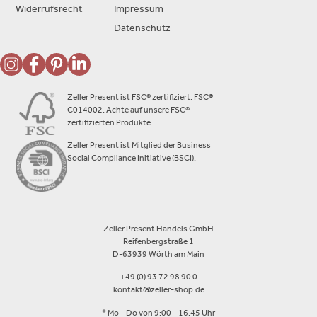
Widerrufsrecht
Impressum
Datenschutz
Zeller Present ist FSC® zertifiziert. FSC®
C014002. Achte auf unsere FSC® –
zertifizierten Produkte.
Zeller Present ist Mitglied der Business
Social Compliance Initiative (BSCI).
Zeller Present Handels GmbH
Reifenbergstraße 1
D-63939 Wörth am Main
+49 (0) 93 72 98 90 0
kontakt@zeller-shop.de
* Mo – Do von 9:00 – 16.45 Uhr