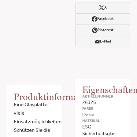
X
Facebook
Pinterest
E-Mail
Eigenschafte
Produktinformationen
ARTIKELNUMMER
26326
Eine Glasplatte =
FARBE
viele
Dekor
MATERIAL
Einsatzmöglichkeiten.
ESG-
Schützen Sie die
Sicherheitsglas