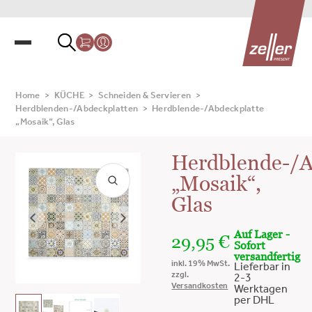
Home
>
KÜCHE
>
Schneiden & Servieren
>
Herdblenden-/Abdeckplatten
>
Herdblende-/Abdeckplatte
„Mosaik“, Glas
Herdblende-/A
„Mosaik“,
Glas
Auf Lager -
29,95
€
Sofort
versandfertig
inkl. 19% MwSt.
Lieferbar in
zzgl.
2-3
Versandkosten
Werktagen
per DHL