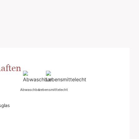
aften
Abwaschbar
Lebensmittelecht
sglas