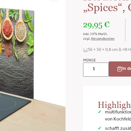
„Spices“, 
29,95
€
inkl. 19% MwSt.
zzgl.
Versandkosten
56 × 50 × 0,8 cm (L×B×
MENGE
In 
Highligh
multifunktio
von Kochfel
schafft zusä