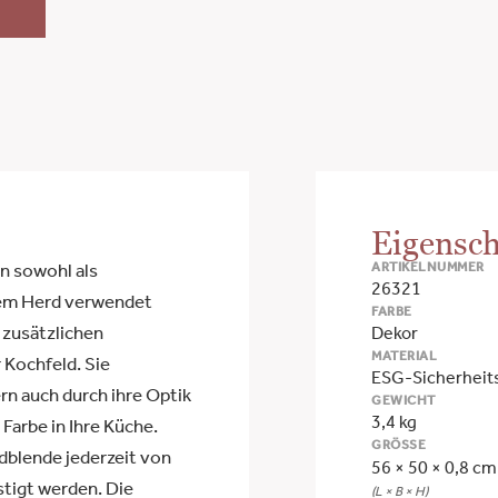
Eigensch
ARTIKELNUMMER
n sowohl als
26321
hrem Herd verwendet
FARBE
 zusätzlichen
Dekor
MATERIAL
 Kochfeld. Sie
ESG-Sicherheit
rn auch durch ihre Optik
GEWICHT
3,4 kg
Farbe in Ihre Küche.
GRÖSSE
dblende jederzeit von
56 × 50 × 0,8 cm
tigt werden. Die
(L × B × H)