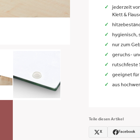
jederzeit v
Klett & Flau
hitzebeständ
hygienisch, 
nur zum Geb
geruchs- un
rutschfeste 
geeignet für
aus hochwer
Teile diesen Artikel
X
Facebook