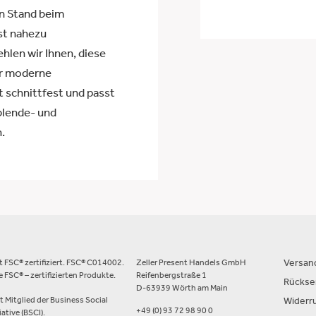
en Stand beim
st nahezu
hlen wir Ihnen, diese
er moderne
t schnittfest und passt
blende- und
.
st FSC® zertifiziert. FSC® C014002.
Zeller Present Handels GmbH
Versan
 FSC® – zertifizierten Produkte.
Reifenbergstraße 1
Rücks
D-63939 Wörth am Main
st Mitglied der Business Social
Widerr
+49 (0) 93 72 98 90 0
ative (BSCI).