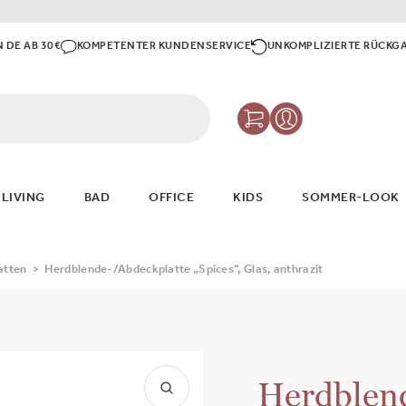
N DE AB 30€
KOMPETENTER KUNDENSERVICE
UNKOMPLIZIERTE RÜCKG
 LIVING
BAD
OFFICE
KIDS
SOMMER-LOOK
atten
>
Herdblende-/Abdeckplatte „Spices“, Glas, anthrazit
Herdblen