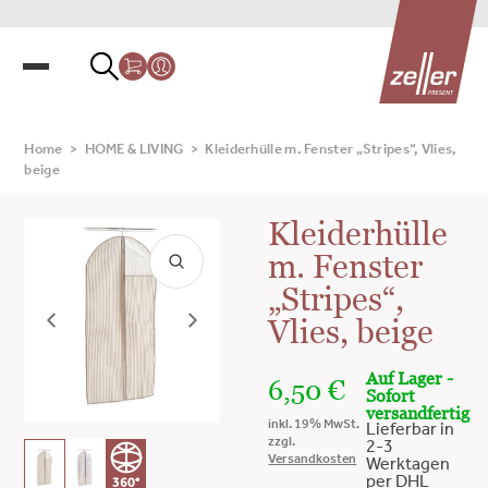
Home
>
HOME & LIVING
>
Kleiderhülle m. Fenster „Stripes“, Vlies,
beige
Kleiderhülle
m. Fenster
„Stripes“,
Vlies, beige
Auf Lager -
6,50
€
Sofort
versandfertig
inkl. 19% MwSt.
Lieferbar in
zzgl.
2-3
Versandkosten
Werktagen
per DHL
360°