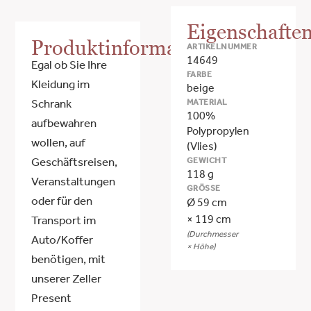
Eigenschafte
Produktinformationen
ARTIKELNUMMER
14649
Egal ob Sie Ihre
FARBE
Kleidung im
beige
MATERIAL
Schrank
100%
aufbewahren
Polypropylen
wollen, auf
(Vlies)
GEWICHT
Geschäftsreisen,
118 g
Veranstaltungen
GRÖSSE
oder für den
Ø 59 cm
× 119 cm
Transport im
(Durchmesser
Auto/Koffer
× Höhe)
benötigen, mit
unserer Zeller
Present