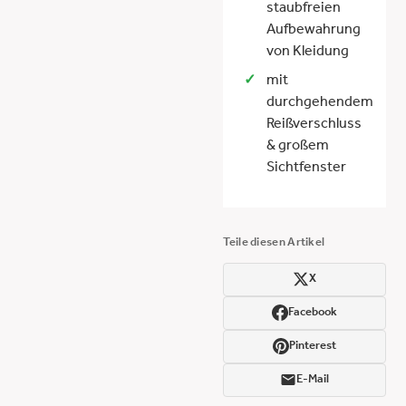
staubfreien
Aufbewahrung
von Kleidung
mit
durchgehendem
Reißverschluss
& großem
Sichtfenster
Teile diesen Artikel
X
Facebook
Pinterest
E-Mail