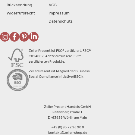
Rücksendung
AGB
Widerrufsrecht
Impressum
Datenschutz
Zeller Present ist FSC® zertifiziert. FSC®
C014002. Achte auf unsere FSC® –
zertifizierten Produkte.
Zeller Present ist Mitglied der Business
Social Compliance Initiative (BSCI).
Zeller Present Handels GmbH
Reifenbergstraße 1
D-63939 Wörth am Main
+49 (0) 93 72 98 90 0
kontakt@zeller-shop.de