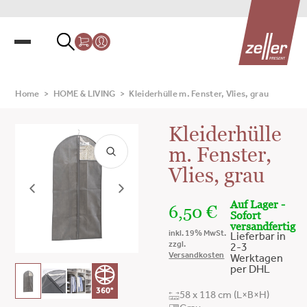
Home
>
HOME & LIVING
>
Kleiderhülle m. Fenster, Vlies, grau
Kleiderhülle
m. Fenster,
Vlies, grau
Auf Lager -
6,50
€
Sofort
versandfertig
inkl. 19% MwSt.
Lieferbar in
zzgl.
2-3
Versandkosten
Werktagen
per DHL
360°
58 x 118 cm (L×B×H)