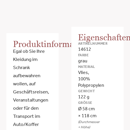
Eigenschafte
Produktinformationen
ARTIKELNUMMER
14612
Egal ob Sie Ihre
FARBE
Kleidung im
grau
MATERIAL
Schrank
Vlies,
aufbewahren
100%
wollen, auf
Polypropylen
GEWICHT
Geschäftsreisen,
122 g
Veranstaltungen
GRÖSSE
oder für den
Ø 58 cm
× 118 cm
Transport im
(Durchmesser
Auto/Koffer
× Höhe)