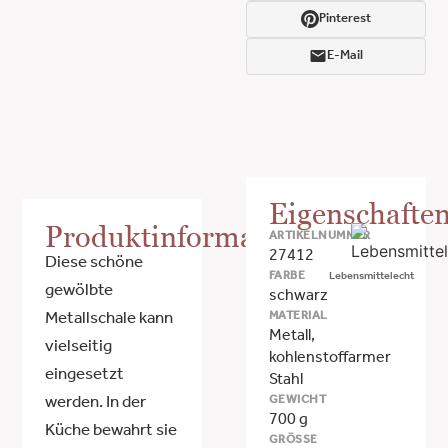
Pinterest
E-Mail
Eigenschafte
Produktinformationen
ARTIKELNUMMER
27412
Diese schöne
FARBE
Lebensmittelecht
gewölbte
schwarz
MATERIAL
Metallschale kann
Metall,
vielseitig
kohlenstoffarmer
eingesetzt
Stahl
GEWICHT
werden. In der
700 g
Küche bewahrt sie
GRÖSSE