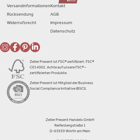
Versandinformationen
Kontakt
Rücksendung
AGB
Widerrufsrecht
Impressum
Datenschutz
Zeller Present ist FSC® zertifiziert. FSC®
C014002. Achte auf unsere FSC® –
zertifizierten Produkte.
Zeller Present ist Mitglied der Business
Social Compliance Initiative (BSCI).
Zeller Present Handels GmbH
Reifenbergstraße 1
D-63939 Wörth am Main