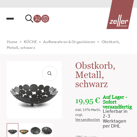
Home
>
KÜCHE
>
Aufbewahren & Organisieren
>
Obstkorb,
Metall, schwarz
Obstkorb,
Metall,
schwarz
Auf Lager -
19,95
€
Sofort
versandfertig
inkl. 19% MwSt.
Lieferbar in
zzgl.
2-3
Versandkosten
Werktagen
per DHL