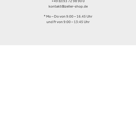
+49 (0) 93 72 98 90 0
kontakt@zeller-shop.de
* Mo – Do von 9:00 – 16.45 Uhr
und Fr von 9:00 – 13:45 Uhr