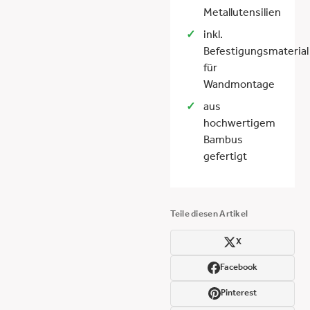
Metallutensilien
inkl.
Befestigungsmaterial
für
Wandmontage
aus
hochwertigem
Bambus
gefertigt
Teile diesen Artikel
X
Facebook
Pinterest