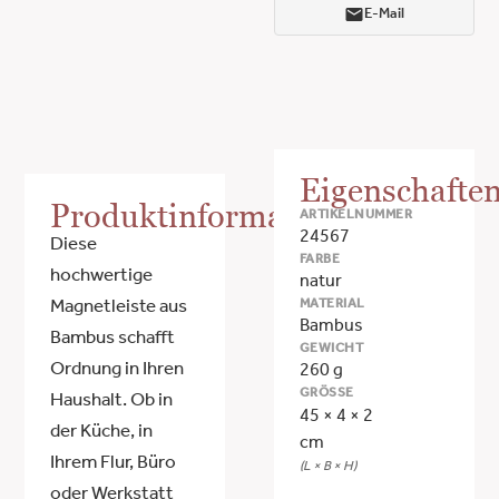
E-Mail
Eigenschafte
Produktinformationen
ARTIKELNUMMER
24567
Diese
FARBE
hochwertige
natur
MATERIAL
Magnetleiste aus
Bambus
Bambus schafft
GEWICHT
Ordnung in Ihren
260 g
GRÖSSE
Haushalt. Ob in
45 × 4 × 2
der Küche, in
cm
Ihrem Flur, Büro
(L × B × H)
oder Werkstatt