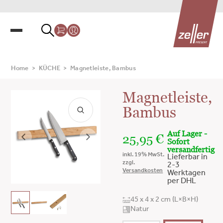
Home
>
KÜCHE
>
Magnetleiste, Bambus
Magnetleiste,
Bambus
Auf Lager -
25,95
€
Sofort
versandfertig
inkl. 19% MwSt.
Lieferbar in
zzgl.
2-3
Versandkosten
Werktagen
per DHL
45 x 4 x 2 cm (L×B×H)
Natur