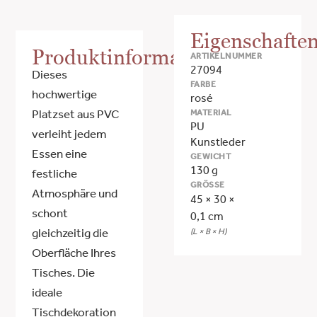
Eigenschafte
Produktinformationen
ARTIKELNUMMER
27094
Dieses
FARBE
hochwertige
rosé
MATERIAL
Platzset aus PVC
PU
verleiht jedem
Kunstleder
Essen eine
GEWICHT
130 g
festliche
GRÖSSE
Atmosphäre und
45 × 30 ×
schont
0,1 cm
(L × B × H)
gleichzeitig die
Oberfläche Ihres
Tisches. Die
ideale
Tischdekoration