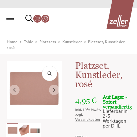
Home
>
Table
>
Platzsets
>
Kunstleder
>
Platzset, Kunstleder,
rosé
Platzset,
Kunstleder,
rosé
Auf Lager -
4,95
€
Sofort
versandfertig
inkl. 19% MwSt.
Lieferbar in
zzgl.
2-3
Versandkosten
Werktagen
per DHL